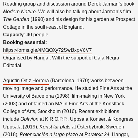
Reading group and discussion around Derek Jarman’s book
Modern Nature
. We will also be talking about Jarman’s film
The Garden
(1990) and his design for his garden at Prospect
Cottage in the south-east of England.
Capacity:
40 people.
Booking essential
:
https://forms.gle/4MQQXy72SwBxpV6V7
Organised by Hangar. With the support of Caja Negra
Editorial.
Agustín Ortiz Herrera
(Barcelona, 1970) works between
moving image and performance. He studied Fine Arts at the
University of Barcelona (1998), film-making in New York
(2003) and obtained an MA in Fine Arts at the Konstfack
College of Arts, Stockholm (2016). Recent exhibitions
include
Oblivion
at K.R.O.P.P., Uppsala Konsert & Kongress,
Uppsala (2019),
Konst tar plats
at Österbybruk, Sweden
(2018),
Potenciación a largo plazo
at
Paratext 24
, Hangar,