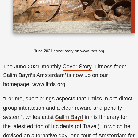
June
2021 cover story on www.lttds.org
Cover Story
The June 2021 monthly
‘Fitness food:
Salim Bayri’s Amsterdam’ is now up on our
www.lttds.org
homepage:
“For me, sport brings aspects that I miss in art: direct
group interaction and a clear reward and penalty
Salim Bayri
system”, writes artist
in his Itinerary for
Incidents (of Travel)
the latest edition of
, in which he
devised an alternative day-long tour of Amsterdam for