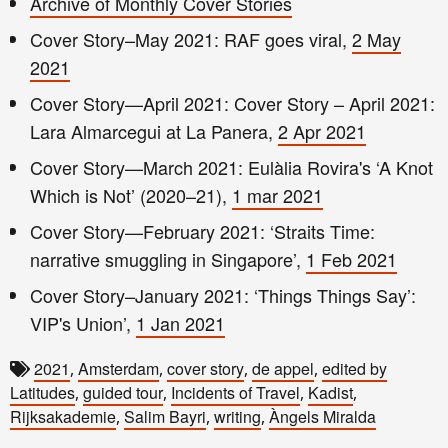
Archive of Monthly Cover Stories
Cover Story–May 2021: RAF goes viral,
2 May
2021
Cover Story—April 2021: Cover Story – April 2021:
Lara Almarcegui at La Panera,
2 Apr 2021
Cover Story—March 2021: Eulàlia Rovira's ‘A Knot
Which is Not’ (2020–21),
1 mar 2021
Cover Story—February 2021: ‘Straits Time:
narrative smuggling in Singapore’,
1 Feb 2021
Cover Story–January 2021: ‘Things Things Say’:
VIP's Union’,
1 Jan 2021
2021
Amsterdam
cover story
de appel
edited by
,
,
,
,
Latitudes
guided tour
Incidents of Travel
Kadist
,
,
,
,
Rijksakademie
Salim Bayri
writing
Àngels Miralda
,
,
,