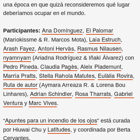
una época en que quizá reconsideremos qué lugar
deberíamos ocupar en el mundo.
Ana Domínguez
El Palomar
Participantes:
, 
Laia Estruch
(Mariokissme & R. Marcos Mota), 
, 
Arash Fayez
Antoni Hervàs
Rasmus Nilausen
, 
, 
, 
nyamnyam
 (Ariadna Rodríguez & Iñaki Álvarez) con 
Pedro Pineda
Claudia Pagès
Aleix Plademunt
, 
, 
, 
Marria Pratts
Stella Rahola Matutes
Eulàlia Rovira
, 
, 
, 
Ruta de autor
 (Aymara Arreaza R. & Lorena Bou 
Adrian Schindler
Rosa Tharrats
Gabriel 
Linhares), 
, 
, 
Ventura
Marc Vives
 y 
.
Apuntes para un incendio de los ojos
“
” está curada
Latitudes
por Hiuwai Chu y
, y coordinada por Berta
Cervantes.