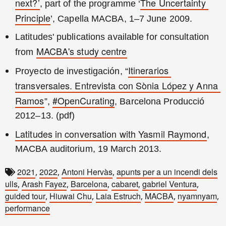
next?’
The Uncertainty 
, part of the programme ‘
Principle
’, Capella MACBA, 1–7 June 2009.
Latitudes' publications available for consultation 
MACBA's study centre
from 
Itinerarios 
Proyecto de investigación, “
transversales. Entrevista con Sònia López y Anna 
Ramos
#OpenCurating
”, 
, Barcelona Producció 
2012–13. (pdf)
Latitudes in conversation with Yasmil Raymond
, 
MACBA auditorium, 19 March 2013.
2021
2022
Antoni Hervàs
apunts per a un incendi dels
,
,
,
ulls
Arash Fayez
Barcelona
cabaret
gabriel Ventura
,
,
,
,
,
guided tour
Hiuwai Chu
Laia Estruch
MACBA
nyamnyam
,
,
,
,
,
performance