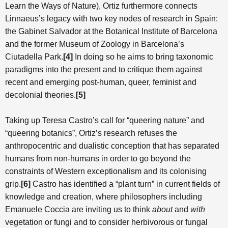
Learn the Ways of Nature), Ortiz furthermore connects
Linnaeus’s legacy with two key nodes of research in Spain:
the Gabinet Salvador at the Botanical Institute of Barcelona
and the former Museum of Zoology in Barcelona’s
Ciutadella Park.
[
4]
In doing so he aims to bring taxonomic
paradigms into the present and to critique them against
recent and emerging post-human, queer, feminist and
decolonial theories.
[
5]
Taking up Teresa Castro’s call for “queering nature” and
“queering botanics”, Ortiz’s research refuses the
anthropocentric and dualistic conception that has separated
humans from non-humans in order to go beyond the
constraints of Western exceptionalism and its colonising
grip.
[
6]
Castro has identified a “plant turn” in current fields of
knowledge and creation, where philosophers including
Emanuele Coccia are inviting us to think
about
and
with
vegetation or fungi and to consider herbivorous or fungal