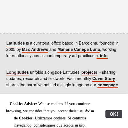
Latitudes
is a curatorial office based in Barcelona, founded in
2005 by
Max Andrews
and
Mariana Cánepa Luna
, working
internationally across contemporary art practices.
+ info
Longitudes
unfolds alongside Latitudes’
projects
– sharing
updates, research and fieldwork. Each monthly
Cover Story
shares the narrative behind a single image on our
homepage
.
Contact
us, subscribe to our
newsletters
, and read our
Cookies Advice:
We use cookies. If you continue
Environmental Responsibility Statement
.
browsing, we consider that you accept their use.
Aviso
OK!
de Cookies:
Utilizamos cookies. Si continua
All content © Latitudes 2005—2026
navegando, consideramos que acepta su uso.