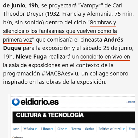
de junio, 19h,
se proyectará "Vampyr" de Carl
Theodor Dreyer (1932, Francia y Alemania, 75 min,
Sombras y
b/n, sin sonido
)
dentro del ciclo "
silencios o los fantasmas que vuelven como la
primera vez
" que comisaría el cineasta
Andrés
Duque
para la exposición y el s
ábado
25
de junio,
concierto en vivo en
19h,
Nieve
Fuga
realizará un
la sala de exposici
ones
en el contexto de
la
programación
#MACBAesviu, un collage sonoro
inspirado en
las obras de
la exposición
.