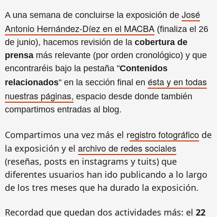
José
A una semana de concluirse
la
exposición de
Antonio Hernández-Díez en el MACBA
(
finaliza el
26
de junio)
, hacemos revisión de la
cobertura de
prensa
más relevante
(por
orden cronológico
)
y que
encontraréis bajo la pestaña "
Contenidos
ésta y en todas
relacionados
"
en
la sección final en
nuestras páginas,
espacio desde
donde
también
compartimos
entradas al blog
.
egistro fotográfico
Comparti
mos una vez más el
r
de
a
rchivo de
redes sociales
l
a exposición
y
el
(
reseñas, posts en instagrams y tuits
) que
diferentes usuarios han ido publicando
a lo largo
de los tres meses que ha durado la exposición
.
Re
cordad que quedan dos acti
vidades más: el
22