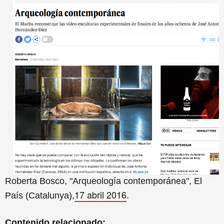
Roberta Bos
co,
"
Arqueología contemporánea", El
17 abril 2016
País (Catalunya),
.
Contenido relacionado: