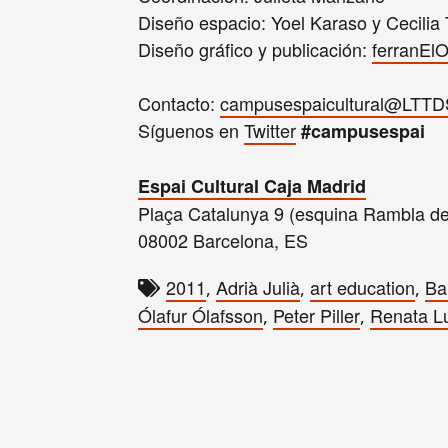
Diseño espacio: Yoel Karaso y Cecilia T
Diseño gráfico y publicación:
ferranElO
Contacto:
campusespaicultural@LTTD
Síguenos en
Twitter
#campusespai
Espai Cultural Caja Madrid
Plaça Catalunya 9 (esquina Rambla de
08002 Barcelona, ES
2011
Adrià Julià
art education
Ba
,
,
,
Ólafur Ólafsson
Peter Piller
Renata L
,
,