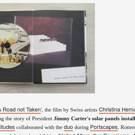
A Road not Taken
Christina Hem
', the film by Swiss artists
ng the story of President
Jimmy Carter's solar panels instal
titudes
duo
Portscapes
collaborated with the
during
, Rotte