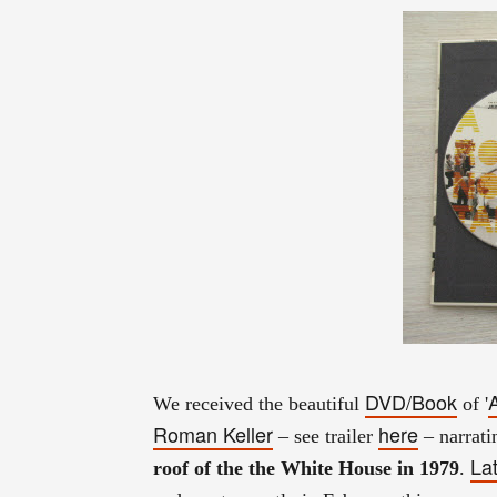
DVD/Book
We received the beautiful
of '
Roman Keller
here
– see trailer
– narrati
La
roof of the the White House in 1979
.