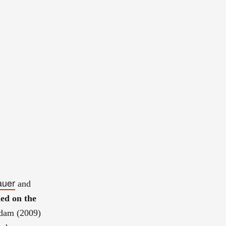
auer
and
led on the
rdam (2009)