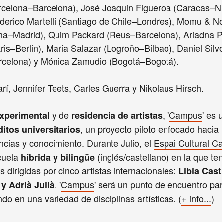
arcelona–Barcelona), José Joaquin Figueroa (Caracas–N
derico Martelli (Santiago de Chile–Londres), Momu & N
na–Madrid), Quim Packard (Reus–Barcelona), Ariadna P
is–Berlin), Maria Salazar (Logroño–Bilbao), Daniel Silv
rcelona) y Mónica Zamudio (Bogotá–Bogotá).
í, Jennifer Teets, Carles Guerra y Nikolaus Hirsch.
y de
, '
Campus
' es 
xperimental
residencia de artistas
, un proyecto piloto enfocado hacia
éditos universitarios
ncias y conocimiento. Durante Julio, el
Espai Cultural C
scuela
(inglés/castellano) en la que te
híbrida y bilingüe
dirigidas por cinco artistas internacionales:
Libia Cast
. '
Campus
' será un punto de encuentro par
 y Adrià Julià
o en una variedad de disciplinas artísticas. (
+ info...
)