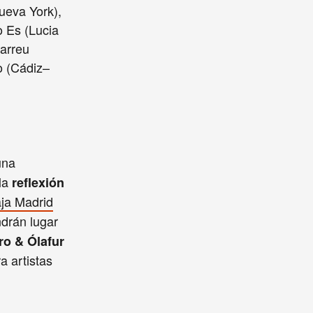
ueva York),
o Es (Lucia
arreu
o (Cádiz–
una
 la
reflexión
aja Madrid
ndrán lugar
ro & Ólafur
a artistas