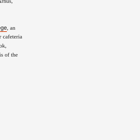
 Arhus,
ege
, an
 cafeteria
ok,
is of the