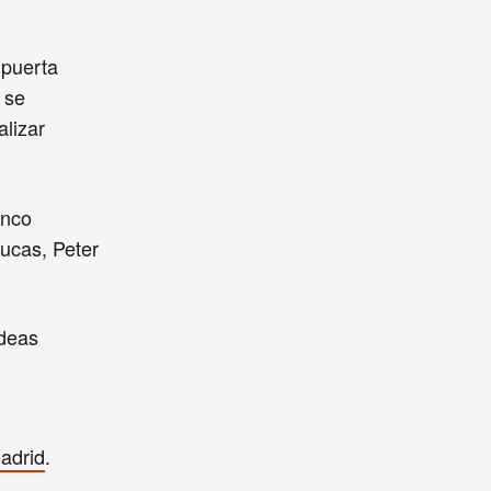
 puerta
 se
lizar
inco
Lucas, Peter
ideas
adrid
.