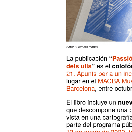
Fotos: Gemma Planell
La publicación
“
Passió
es el
dels ulls
”
colofó
21. Apunts per a un inc
lugar en el
MACBA Muse
Barcelona
, entre octub
El libro incluye un
nue
que descompone una pl
vista en una cartografí
parte del programa púb
13 de enero de 2022
,
V