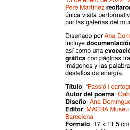
Pere Martínez
recitaro
única visita performati
por las galerías del mu
Diseñado por
Ana Dom
incluye
documentación 
así como una
evocació
con páginas tra
gráfica
imágenes y las palabr
destellos de energía.
: “
Passió i cartog
Título
:
Gabr
Autor del poema
:
Ana Domíngue
Diseño
:
MACBA Museu d
Editor
Barcelona
: 17 x 11.5 cm
Formato