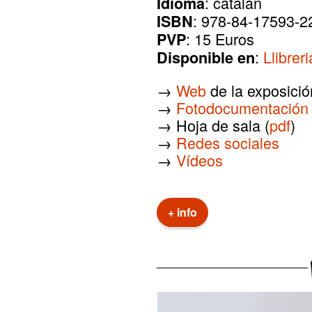
: catalán
Idioma
: 978-84-17593-2
ISBN
: 15 Euros
PVP
:
Llibrer
Disponible en
→
Web
de la exposició
→
Fotodocumentación 
→ Hoja de sala (
pdf
)
→
Redes sociales
→
Vídeos
+ info