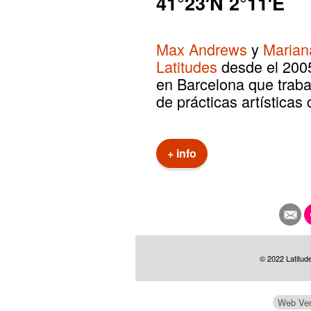
41°23′N 2°11′E
Max Andrews
y
Marian
Latitudes
desde el 2005,
en Barcelona que traba
de prácticas artística
+ info
© 2022 Latitude
Web Ver