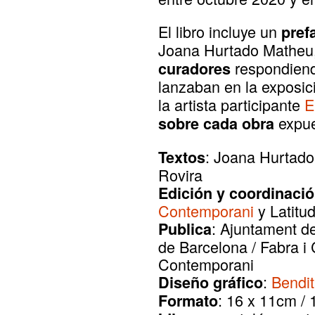
El libro incluye un
pref
Joana Hurtado Matheu
respondiend
curadores
lanzaban en la exposic
la artista participante
E
expue
sobre cada obra
: Joana Hurtado
Textos
Rovira
Edición y coordinaci
Contemporani
y Latitu
: Ajuntament de
Publica
de Barcelona / Fabra i 
Contemporani
:
Bendit
Diseño gráfico
: 16 x 11cm / 
Formato