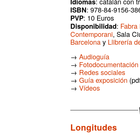
: catalán con 
Idiomas
: 978-84-9156-38
ISBN
: 10 Euros
PVP
:
Fabra 
Disponibilidad
Contemporani
, Sala Ci
Barcelona
y
Llibrería 
→
Audioguía
→
Fotodocumentación 
→
Redes sociales
→
Guía exposición
(pdf
→
Vídeos
Longitudes