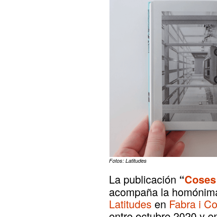
Fotos: Latitudes
La publicación
“
Coses 
acompaña la homónima
Latitudes
en
Fabra i C
entre octubre 2020 y e