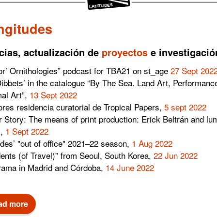
ngitudes
cias, actualización de
proyectos
e investigació
or’ Ornithologies” podcast for TBA21 on st_age
27 Sept 202
ibbets’ in the catalogue “By The Sea. Land Art, Performanc
al Art”,
13 Sept 2022
res residencia curatorial de Tropical Papers,
5 sept 2022
 Story: The means of print production: Erick Beltrán and l
s,
1 Sept 2022
udes’ "out of office" 2021–22 season,
1 Aug 2022
dents (of Travel)” from Seoul, South Korea,
22 Jun 2022
rama in Madrid and Córdoba,
14 June 2022
ad more