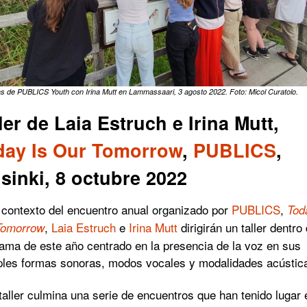
 de PUBLICS Youth con Irina Mutt en Lammassaari, 3 agosto 2022. Foto: Micol Curatolo.
ler de Laia Estruch e Irina Mutt,
day Is Our Tomorrow
,
PUBLICS
,
sinki, 8 octubre 2022
 contexto del encuentro anual organizado por
PUBLICS
,
Tod
,
Laia Estruch
e
Irina Mutt
dirigirán un taller dentro 
Tomorrow
ama de este año centrado en la presencia de la voz en sus
ples formas sonoras, modos vocales y modalidades acústic
taller culmina una serie de encuentros que han tenido lugar 