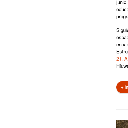
junio
educa
prog
Sigui
espac
encar
Estru
21. A
Hiuwa
+ i