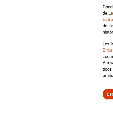
Condu
de
La
Estr
de la
histó
Los i
Birds
zoom
A tra
tipos
ornit
Es