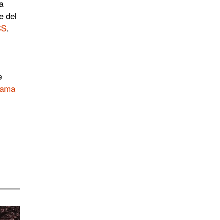
va
e del
CS
.
e
rama