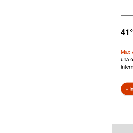
41°
Max 
una o
inter
+ i