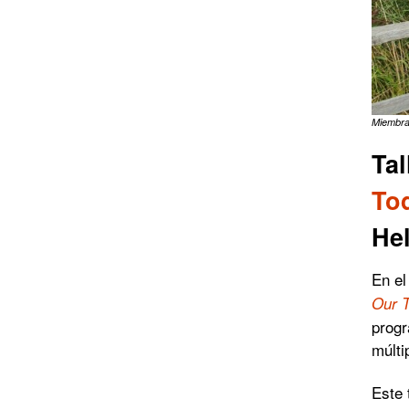
Miembras
Tal
To
Hel
En el
Our 
progr
múlti
Este 