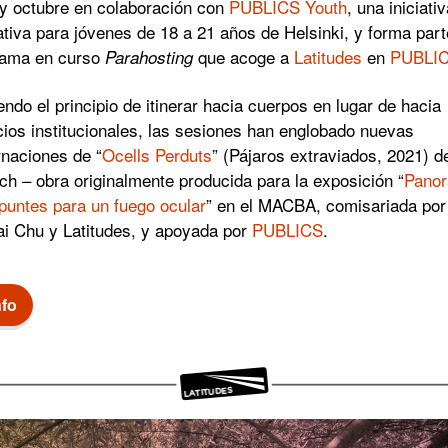
 y octubre en colaboración con
PUBLICS Youth
, una iniciati
tiva para jóvenes de 18 a 21 años de Helsinki, y forma part
rama en curso
que acoge a
Latitudes
en
PUBLI
Parahosting
endo el principio de itinerar hacia cuerpos en lugar de hacia
ios institucionales, las sesiones han englobado nuevas
naciones de “
Ocells Perduts
” (Pájaros extraviados, 2021) d
ch – obra originalmente producida para la exposición “
Pano
puntes para un fuego ocular
” en el MACBA, comisariada por
i Chu y Latitudes, y apoyada por
PUBLICS
.
nfo