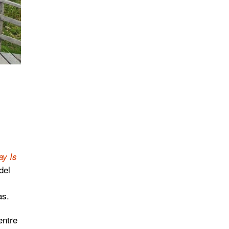
ay Is
del
as.
entre