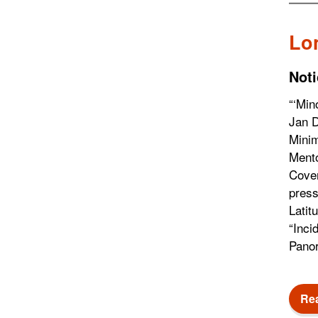
Lo
Noti
“‘Min
Jan D
Minim
Mento
Cover
pres
Latit
“Inci
Pano
Re