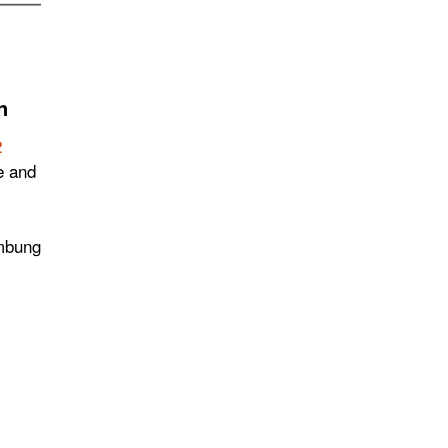
n
2
e and
umbung