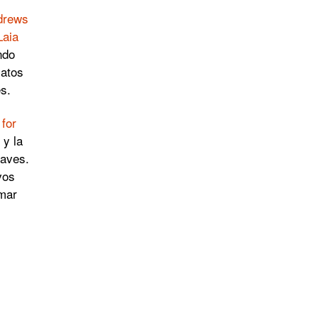
drews
Laia
ndo
latos
es.
for
 y la
 aves.
vos
amar