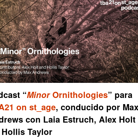
dcast “
Minor
Ornithologies
” para
A21 on st_age
, conducido por Ma
rews con Laia Estruch, Alex Holt
 Hollis Taylor