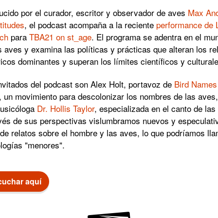
cido por el curador, escritor y observador de aves
Max An
titudes
, el podcast acompaña a la reciente
performance de 
uch
para
TBA21 on st_age
. El programa se adentra en el mu
s aves y examina las políticas y prácticas que alteran los re
ricos dominantes y superan los límites científicos y cultural
nvitados del podcast son Alex Holt, portavoz de
Bird Names 
, un movimiento para descolonizar los nombres de las aves,
usicóloga
Dr. Hollis Taylor
, especializada en el canto de las
vés de sus perspectivas vislumbramos nuevos y especulati
 de relatos sobre el hombre y las aves, lo que podríamos ll
ologías "menores".
cuchar aquí