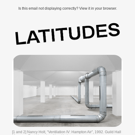
Is this email not displaying correctly? View it in your browser.
[1 and 2] Nancy Holt, “Ventilation IV: Hampton Air”, 1992. Guild Hall