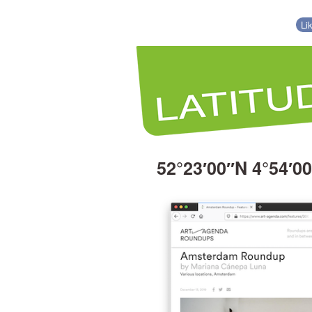
Li
52°23′00″N 4°54′0