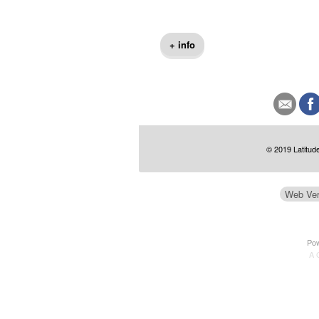
+ info
© 2019 Latitude
Web Ver
Po
A 