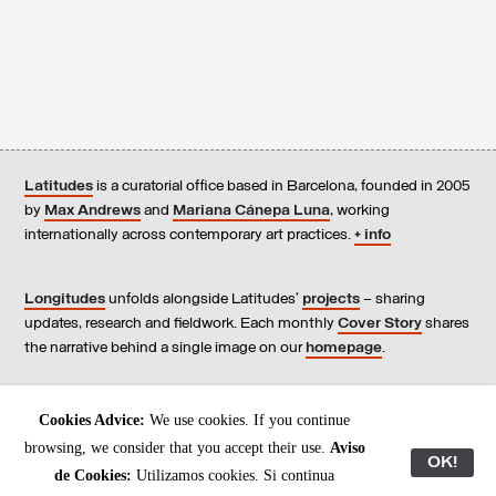
Latitudes
is a curatorial office based in Barcelona, founded in 2005
by
Max Andrews
and
Mariana Cánepa Luna
, working
internationally across contemporary art practices.
+ info
Longitudes
unfolds alongside Latitudes’
projects
– sharing
updates, research and fieldwork. Each monthly
Cover Story
shares
the narrative behind a single image on our
homepage
.
Contact
us, subscribe to our
newsletters
, and read our
Cookies Advice:
We use cookies. If you continue
Environmental Responsibility Statement
.
browsing, we consider that you accept their use.
Aviso
OK!
de Cookies:
Utilizamos cookies. Si continua
All content © Latitudes 2005—2026