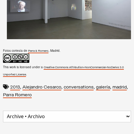
Fotos cortesía de
, Madrid.
Parra & Romero
This work is licensed under a
Creative Commons Attribution-NonCommercial-NoDerivs 3.0
.
Unported License
,
,
,
,
,
2013
Alejandro Cesarco
conversations
galería
madrid
Parra Romero