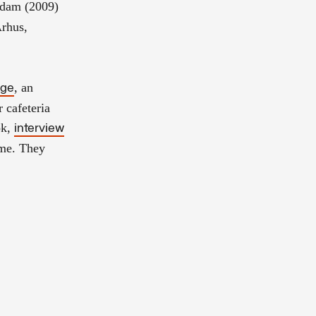
rdam (2009)
Arhus,
, an
ege
 cafeteria
ok,
interview
time. They