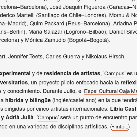
arcelona–Barcelona), José Joaquin Figueroa (Caracas–N
derico Martelli (Santiago de Chile–Londres), Momu & N
na–Madrid), Quim Packard (Reus–Barcelona), Ariadna P
is–Berlin), Maria Salazar (Logroño–Bilbao), Daniel Silv
rcelona) y Mónica Zamudio (Bogotá–Bogotá).
í, Jennifer Teets, Carles Guerra y Nikolaus Hirsch.
y de
, '
' es
xperimental
residencia de artistas
Campus
, un proyecto piloto enfocado hacia la
iversitarios
reflex
s y conocimiento. Durante Julio, el
Espai Cultural Caja M
ela
(inglés/castellano) en la que tendr
híbrida y bilingüe
dirigidas por cinco artistas internacionales:
Libia Cast
. '
' será un punto de encuentro par
 y Adrià Julià
Campus
o en una variedad de disciplinas artísticas. (
)
+ info...