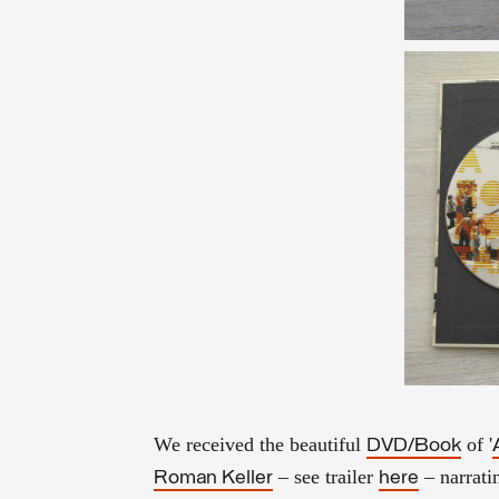
We received the beautiful
of '
DVD/Book
– see trailer
– narrati
Roman Keller
here