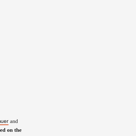
and
auer
led on the