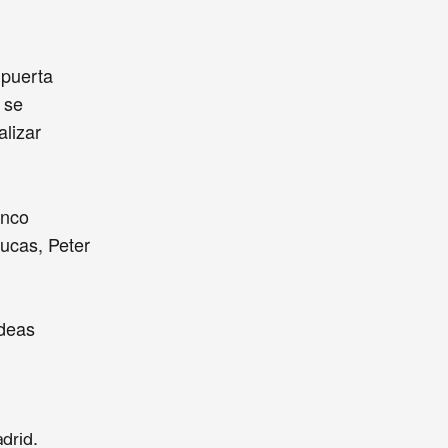
 puerta
 se
lizar
inco
Lucas, Peter
ideas
.
adrid