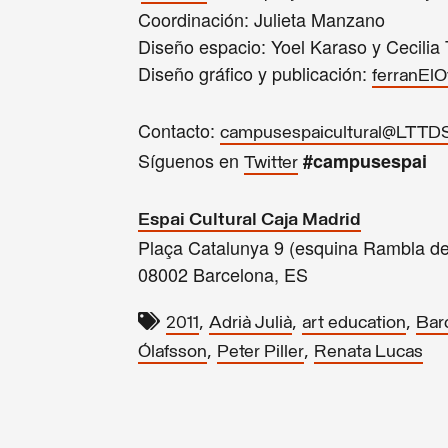
Coordinación: Julieta Manzano
Diseño espacio: Yoel Karaso y Cecilia T
Diseño gráfico y publicación:
ferranElO
Contacto:
campusespaicultural@LTTDS
Síguenos en
#campusespai
Twitter
Espai Cultural Caja Madrid
Plaça Catalunya 9 (esquina Rambla de
08002 Barcelona, ES
,
,
,
2011
Adrià Julià
art education
Bar
,
,
Ólafsson
Peter Piller
Renata Lucas