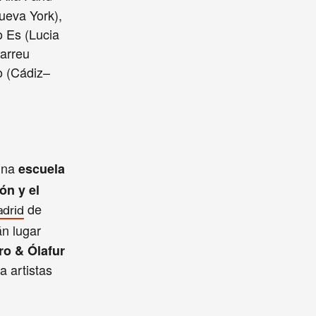
ueva York),
o Es (Lucia
arreu
o (Cádiz–
 una
escuela
ión y el
de
adrid
án lugar
ro & Ólafur
a artistas