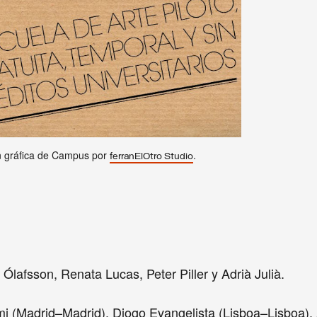
 gráfica de Campus por
.
ferranElOtro Studi
o
r Ólafsson, Renata Lucas, Peter Piller y Adrià Julià.
mi (Madrid–Madrid), Diogo Evangelista (Lisboa–Lisboa), 