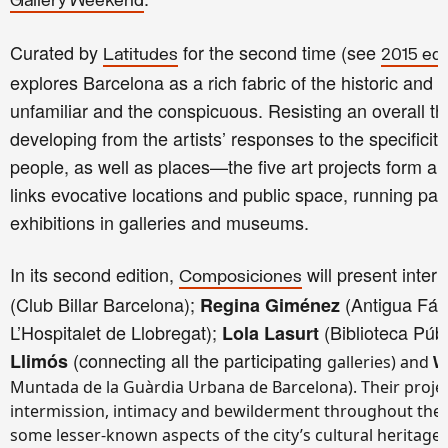
Gallery Weekend
Curated by
for the second time (see
Latitudes
2015 edi
explores Barcelona as a rich fabric of the historic and 
unfamiliar and the conspicuous. Resisting an overall t
developing from the artists’ responses to the specifici
people, as well as places—the five art projects form a 
links evocative locations and public space, running par
exhibitions in galleries and museums.
In its second edition,
will present inter
Composiciones
(Club Billar Barcelona);
(Antigua Fábr
Regina Giménez
L’Hospitalet de Llobregat);
(Biblioteca Púb
Lola Lasurt
(
connecting all
the
participating
Llimós
galleries) and
W
Muntada de la Guàrdia Urbana de Barcelona). Their projec
intermission, intimacy and bewilderment throughout the 
some lesser-known aspects of the city’s cultural heritage 