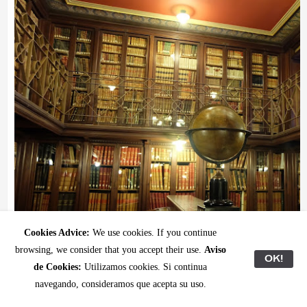
Cookies Advice:
We use cookies. If you continue
browsing, we consider that you accept their use.
Aviso
OK!
de Cookies:
Utilizamos cookies. Si continua
navegando, consideramos que acepta su uso.
Interior of the Biblioteca Pública Arús.