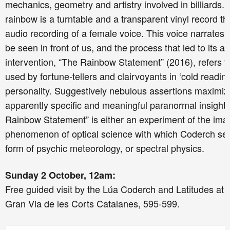
mechanics, geometry and artistry involved in billiards
rainbow is a turntable and a transparent vinyl record t
audio recording of a female voice. This voice narrates 
be seen in front of us, and the process that led to its a
intervention,
“
The Rainbow Statement” (2016), refers to 
used by fortune-tellers and clairvoyants in ‘cold reading’
personality. Suggestively nebulous assertions maximiz
apparently specific and meaningful paranormal insights
Rainbow Statement” is either an experiment of the imag
phenomenon of optical science with which Coderch se
form of psychic meteorology, or spectral physics.
Su
nday 2 October, 12
am:
Free g
uided visit
by
the
Lúa Coderch
and Latitudes
at t
Gran Via de les Corts Catalanes, 595-599.