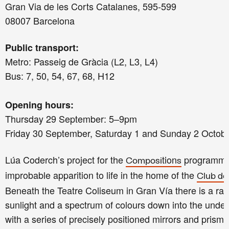
Gran Via de les Corts Catalanes, 595-599
08007 Barcelona
Public transport:
Metro: Passeig de Gràcia (L2, L3, L4)
Bus: 7, 50, 54, 67, 68, H12
Opening hours:
Thursday 29 September: 5–9pm
Friday 30 September,
Saturday 1 and Sunday 2 Octob
Lúa Coderch’s project for the
tion
programme 
Composi
s
improbable apparition to life in the home of the
Club de 
B
eneath the Teatre Coliseum in Gran Vía there is a ra
sunlight and a spectrum of colours down into the und
with a series of precisely positioned mirrors and prisms