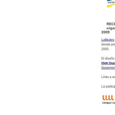
RECI
orga
2009
Latitudes
donde pre
2005.
El diseño 
High Qual
Governors
Links a a
La partic