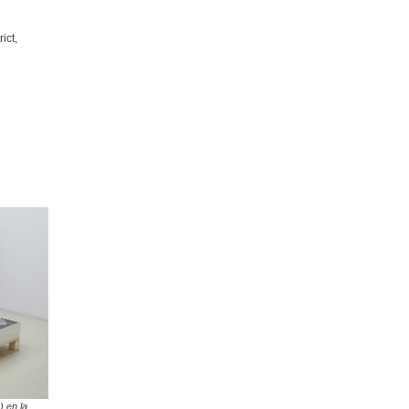
ict,
) en la