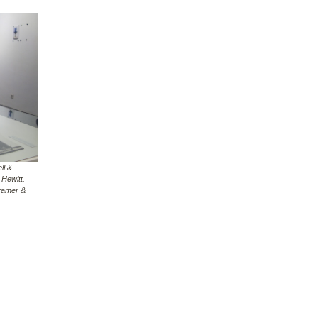
ll &
 Hewitt.
Cramer &