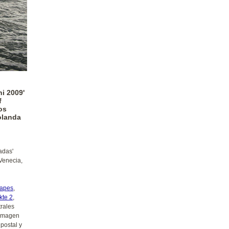
i 2009'
f
os
olanda
adas'
Venecia,
capes
,
kte 2
,
trales
 imagen
postal y