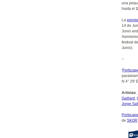
una peque
hasta el
1
La
premi
14 de Ju
Junio and
Asimismo,
festival 
Junio).
–
'
Portscap
paralelam
N 4° 29' 
Artistas
:
Gaillard
,
Jorge Sat
Portscap
de
SKOR