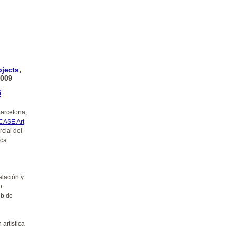
ojects
,
2009
í
.
arcelona,
CASE Art
cial del
ica
alación y
o
eb de
 artística