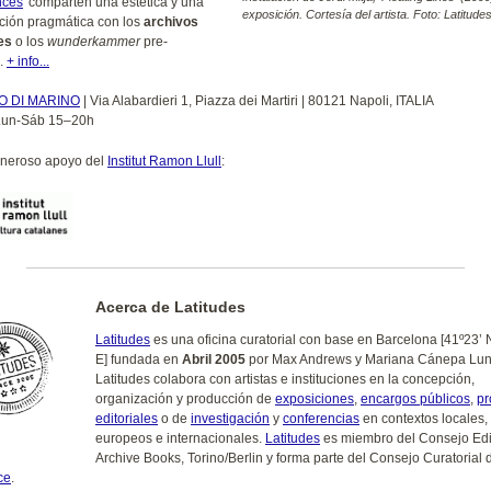
nces
' comparten una estética y una
exposición. Cortesía del artista. Foto: Latitude
ción pragmática con los
archivos
es
o los
wunderkammer
pre-
.
+ info...
 DI MARINO
| Via Alabardieri 1, Piazza dei Martiri | 80121 Napoli, ITALIA
 Lun-Sáb 15–20h
eneroso apoyo del
Institut Ramon Llull
:
Acerca de Latitudes
Latitudes
es una oficina curatorial con base en Barcelona [41º23’ N
E] fundada en
Abril 2005
por Max Andrews y Mariana Cánepa Lun
Latitudes colabora con artistas e instituciones en la concepción,
organización y producción de
exposiciones
,
encargos públicos
,
pr
editoriales
o de
investigación
y
conferencias
en contextos locales,
europeos e internacionales.
Latitudes
es miembro del Consejo Edit
Archive Books, Torino/Berlin y forma parte del Consejo Curatorial
ce
.