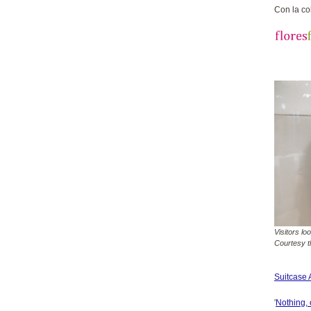
Con la co
Visitors lo
Courtesy th
Suitcase A
'
Nothing,