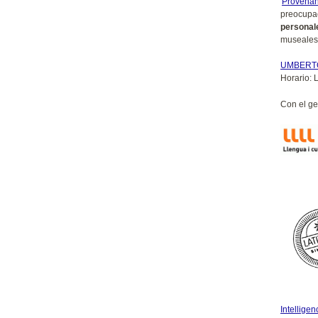
'
Provena
preocupa
personal
museales
UMBERTO
Horario:
Con el g
Intelligen