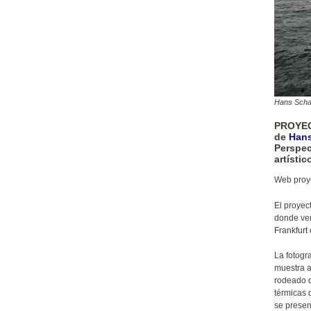
Hans Schab
PROYECT
de
Han
Perspec
artísti
Web proy
El proyec
donde vem
Frankfurt
La fotogr
muestra a
rodeado d
térmicas 
se prese