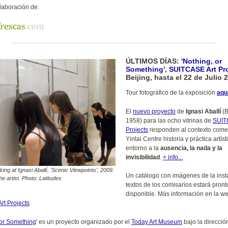
laboración de:
ÚLTIMOS DÍAS: '
Nothing, or
Something
',
SUITCASE Art Pr
Beijing, hasta el 22 de Julio 
Tour fotográfico de la exposición
aqu
El
nuevo proyecto
de
Ignasi Aballí
(B
1958) para las ocho vitrinas de
SUIT
Projects
responden al contexto comer
Yintai Centre historia y práctica artíst
entorno a la
ausencia, la nada y la
invisibilidad
.
+ info...
oking at Ignasi Aballí, 'Scenic Viewpoints', 2009.
Un catálogo con imágenes de la inst
e artist. Photo: Latitudes
textos de los comisarios estará pront
disponible. Más información en la w
rt Projects
.
 or Something
' es un proyecto organizado por el
Today Art Museum
bajo la dirección