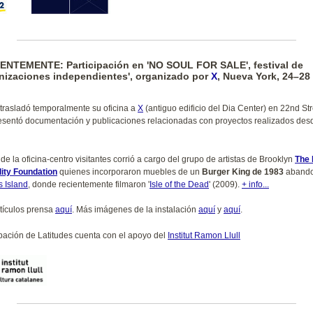
ENTEMENTE: Participación en 'NO SOUL FOR SALE', festival de
nizaciones independientes', organizado por
X
, Nueva York, 24–28
trasladó temporalmente su oficina a
X
(antiguo edificio del Dia Center) en 22nd St
sentó documentación y publicaciones relacionadas con proyectos realizados desd
de la oficina-centro visitantes corrió a cargo del grupo de artistas de Brooklyn
The
ity Foundation
quienes incorporaron muebles de un
Burger King de 1983
abando
 Island
, donde recientemente filmaron '
Isle of the Dead
' (2009).
+ info...
rtículos prensa
aquí
. Más imágenes de la instalación
aquí
y
aquí
.
ipación de Latitudes cuenta con el apoyo del
Institut Ramon Llull