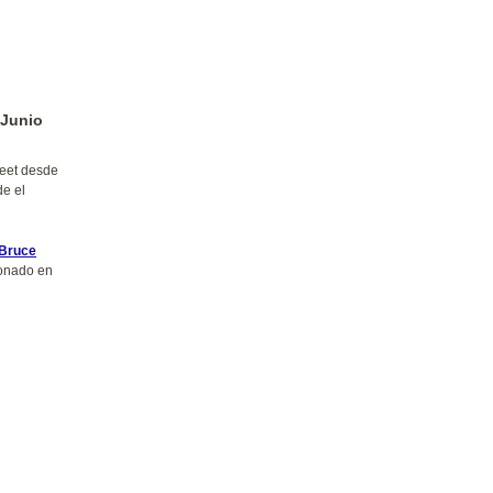
 Junio
reet desde
e el
 Bruce
nado en