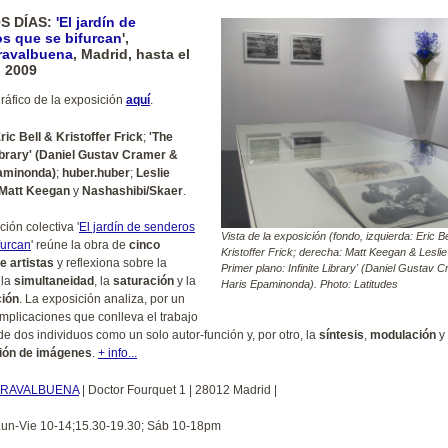
S DÍAS:
'El jardín de
s que se bifurcan
',
ravalbuena
, Madrid, hasta el
o 2009
gráfico de la exposición
aquí
.
ric Bell & Kristoffer Frick
;
'The
Library' (Daniel Gustav Cramer &
aminonda)
;
huber.huber
;
Leslie
 Matt Keegan
y
Nashashibi/Skaer
.
ión colectiva '
El jardín de senderos
Vista de la exposición (fondo, izquierda: Eric Be
furcan
' reúne la obra de
cinco
Kristoffer Frick; derecha: Matt Keegan & Leslie
e artistas
y reflexiona sobre la
Primer plano: Infinite Library' (Daniel Gustav 
 la
simultaneidad
, la
saturación
y la
Haris Epaminonda). Photo: Latitudes
ción
. La exposición analiza, por un
 implicaciones que conlleva el trabajo
de dos individuos como un solo autor-función y, por otro, la
síntesis
,
modulación
y
ción de imágenes
.
+ info...
RRAVALBUENA
| Doctor Fourquet 1 | 28012 Madrid |
Lun-Vie 10-14;15.30-19.30; Sáb 10-18pm