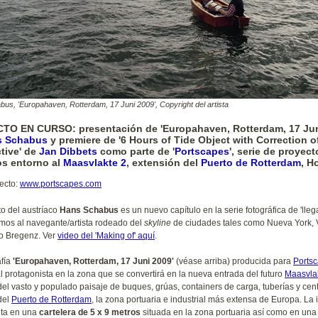
us, 'Europahaven, Rotterdam, 17 Juni 2009', Copyright del artista
O EN CURSO: presentación de 'Europahaven, Rotterdam, 17 Jun
s Schabus
y premiere de '6 Hours of Tide Object with Correction o
tive' de
Jan Dibbets
como parte de '
Portscapes
', serie de proyect
cos entorno al
Maasvlakte 2
, extensión del
Puerto de Rotterdam
, H
ecto:
www.portscapes.com
to del austríaco
Hans Schabus
es un nuevo capítulo en la serie fotográfica de 'lleg
os al navegante/artista rodeado del
skyline
de ciudades tales como Nueva York, 
 o Bregenz. Ver
video del 'Making of' aquí
.
afía
'Europahaven, Rotterdam, 17 Juni 2009'
(véase arriba) producida para
Ports
l protagonista en la zona que se convertirá en la nueva entrada del futuro
Maasvla
el vasto y populado paisaje de buques, grúas, containers de carga, tuberías y cen
del
Puerto de Rotterdam
, la zona portuaria e industrial más extensa de Europa. La
nta en una
cartelera de 5 x 9 metros
situada en la zona portuaria así como en una 