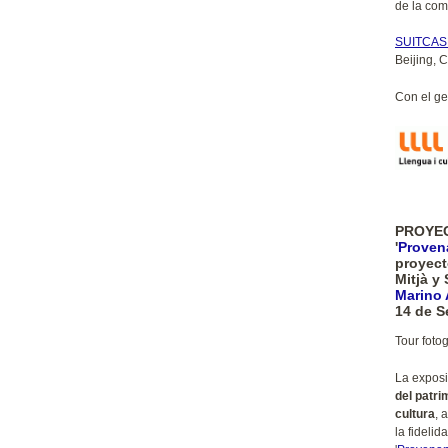
de la com
SUITCASE
Beijing, 
Con el g
PROYE
'
Proven
proyect
Mitjà y
Marino
14 de S
Tour foto
La exposi
del patri
cultura
, 
la fidelid