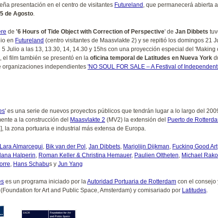
ña presentación en el centro de visitantes
Futureland
, que permanecerá abierta a
5 de Agosto
.
ere
de
'6 Hours of Tide Object with Correction of Perspective
' de
Jan Dibbets
tuv
nio en
Futureland
(centro visitantes de Maasvlakte 2) y se repitió los domingos 21 J
 5 Julio a las 13, 13.30, 14, 14.30 y 15hs con una proyección especial del 'Making o
 el film también se presentó en la
oficina temporal de Latitudes en Nueva York
du
de organizaciones independientes
'NO SOUL FOR SALE – A Festival of Independent
es
' es una serie de nuevos proyectos públicos que tendrán lugar a lo largo del 200
ente a la construcción del
Maasvlakte 2
(MV2) la extensión del
Puerto de Rotterd
E], la zona portuaria e industrial más extensa de Europa.
Lara Almarcegui
,
Bik van der Pol
,
Jan Dibbets
,
Marjolijn Dijkman
,
Fucking Good Art
Ilana Halperin
,
Roman Keller & Christina Hemauer
,
Paulien Oltheten
,
Michael Rako
orre
,
Hans Schabu
s y
Jun Yang
es
es un programa iniciado por la
Autoridad Portuaria de Rotterdam
con el consejo
(Foundation for Art and Public Space, Amsterdam) y comisariado por
Latitudes
.