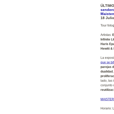
ÚLTIMO
sendero
Maister
18 Juli
Tour foto
Artistas:
E
Infinite 
Haris Ep
Hewitt &
La exposic
que se bi
parejas d
dualidad
,
prolifera
lado, las
conjunto 
reutiliza
MAISTE
Horario: 