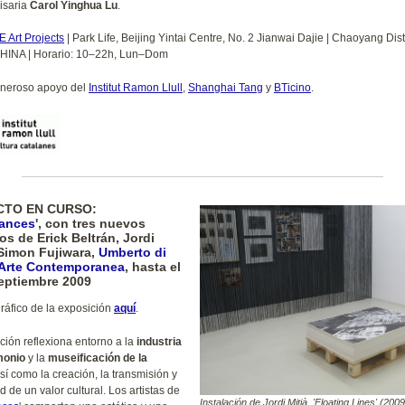
isaria
Carol Yinghua Lu
.
 Art Projects
| Park Life, Beijing Yintai Centre, No. 2 Jianwai Dajie | Chaoyang Distr
CHINA | Horario: 10–22h, Lun–Dom
eneroso apoyo del
Institut Ramon Llull
,
Shanghai Tang
y
BTicino
.
CTO EN CURSO:
ances
', con tres nuevos
os de Erick Beltrán, Jordi
 Simon Fujiwara
,
Umberto di
 Arte Contemporanea
, hasta el
eptiembre 2009
gráfico de la exposición
aquí
.
ción reflexiona entorno a la
industria
monio
y la
museificación de la
así como la creación, la transmisión y
ad de un valor cultural. Los artistas de
Instalación de Jordi Mitjà, 'Floating Lines' (2009