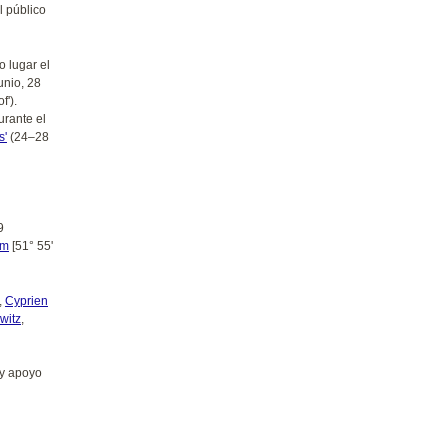
l público
o lugar el
unio, 28
f').
rante el
s'
(24–28
9
am
[51° 55'
,
Cyprien
witz
,
 y apoyo