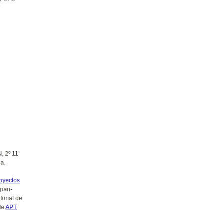
s
, 2º 11’
a.
oyectos
 pan-
orial de
 de
APT