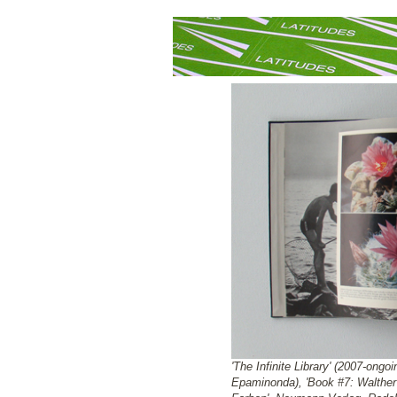
'The Infinite Library' (2007-ong
Epaminonda), 'Book #7: Walther