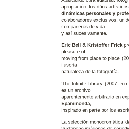
Abarcando obra editorial, fotogr
apropiación, los dúos artísticos
dinámicas personales y profe
colaboradores exclusivos, unid
compañeros de vida
y así sucesivamente.
Eric Bell & Kristoffer Frick
pre
pleasure of
moving from place to place' (2
ilusoria
naturaleza de la fotografía.
'The Infinite Library' (2007–en 
es un archivo
aparentemente arbitrario en e
Epaminonda
,
inspirado en parte por los escr
La selección monocromática 'd
yuxtapone imágenes de periodis