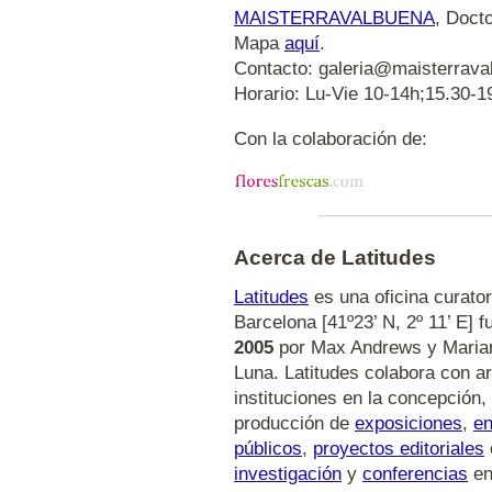
MAISTERRAVALBUENA
, Doct
Mapa
aquí
.
Contacto: galeria@maisterraval
Horario: Lu-Vie 10-14h;15.30-19
Con la colaboración de:
Acerca de Latitudes
Latitudes
es una oficina curator
Barcelona [41º23’ N, 2º 11’ E] 
2005
por Max Andrews y Maria
Luna. Latitudes colabora con ar
instituciones en la concepción,
producción de
exposiciones
,
e
públicos
,
proyectos editoriales
investigación
y
conferencias
en