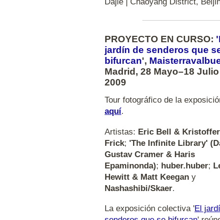
Dajie | Chaoyang District, Bei
PROYECTO EN CURSO:
'
jardín de senderos que s
bifurcan
',
Maisterravalbu
Madrid, 28 Mayo–18 Julio
2009
Tour fotográfico de la exposició
aquí
.
Artistas:
Eric Bell & Kristoffer
Frick
;
'The Infinite Library' (D
Gustav Cramer & Haris
Epaminonda)
;
huber.huber
;
L
Hewitt & Matt Keegan
y
Nashashibi/Skaer
.
La exposición colectiva '
El jard
senderos que se bifurcan
' reún