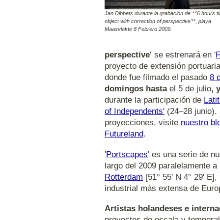
Jan Dibbets durante la grabación de **'6 hours t
object with correction of perspective'**, playa
Maasvlakte 8 Febrero 2009.
perspective'
se estrenará en '
F
proyecto de extensión portuari
donde fue filmado el pasado
8 
domingos hasta
el 5 de julio
, 
durante la participación de
Lati
of Independents'
(24–28 junio).
proyecciones, visite
nuestro bl
Futureland
.
'
Portscapes
' es una serie de n
largo del 2009 paralelamente a
Rotterdam
[51° 55' N 4° 29' E],
industrial más extensa de Euro
Artistas holandeses e interna
proyectos de escala y temporali