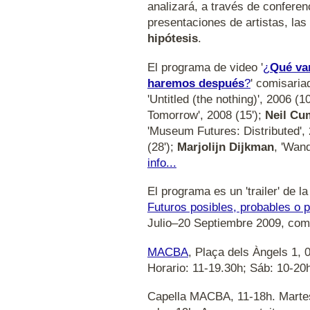
analizará, a través de conferen
presentaciones de artistas, las
hipótesis
.
El programa de video '
¿
Qué va
haremos después
?
' comisari
'Untitled (the nothing)', 2006 (1
Tomorrow', 2008 (15');
Neil Cu
'Museum Futures: Distributed', 
(28');
Marjolijn Dijkman
, 'Wan
info...
El programa es un 'trailer' de la
Futuros posibles, probables o p
Julio–20 Septiembre 2009, com
MACBA
, Plaça dels Àngels 1,
Horario: 11-19.30h; Sáb: 10-20
Capella MACBA, 11-18h. Marte