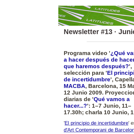
Newsletter #13 · Juni
Programa video '
¿Qué v
a hacer después de hacer
que haremos después?
',
selección para '
El princip
de incertidumbre
', Capell
MACBA
, Barcelona, 15 
12 Junio 2009. Proyecci
diarias de '
Qué vamos a
hacer...?
': 1–7 Junio, 11–
17.30h; charla 10 Junio, 
'
El principio de incertidumbre
' 
d'Art Contemporani de Barcelo