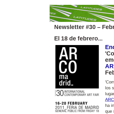
Newsletter #30 – Feb
El 18 de febrero...
En
'Co
em
AR
Fe
'Com
los 
luga
ARC
ha i
que 