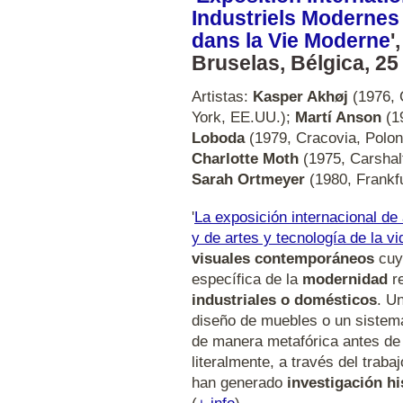
Industriels Modernes
dans la Vie Moderne
'
Bruselas, Bélgica, 25
Artistas:
Kasper Akhøj
(1976, 
York, EE.UU.);
Martí Anson
(19
Loboda
(1979, Cracovia, Polon
Charlotte Moth
(1975, Carshalt
Sarah Ortmeyer
(1980, Frankfu
'
La exposición internacional de
y de artes y tecnología de la v
visuales contemporáneos
cuy
específica de la
modernidad
re
industriales o domésticos
. Un
diseño de muebles o un sistem
de manera metafórica antes de 
literalmente, a través del traba
han generado
investigación hi