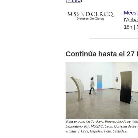
(
+ info
)
Meess
l'Abb
18h |
Continúa hasta el 27 
Vista exposición ‘Amikejo: Pennacchio Argentato
Laboratorio 987, MUSAC, León. Cortesía de los
artistas y T293, Nápoles. Foto: Latitudes.