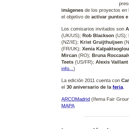
pres
imágenes
de los proyectos en 
el objetivo de
activar puntos 
Los comisarios invitados son
A
(UK/US);
Rob Blackson
(US);
(NZ/IE);
Krist Gruijthuijsen
(N
(FR/UK);
Xenia Kalpaktsoglou
Mircan
(RO);
Bruna Roccasal
Teets
(US/FR);
Alexis Vaillant
info...
)
La edición 2011 cuenta con
Car
el
30 aniversario de la
feria
.
ARCOMadrid
(Ifema Fair Groun
MAPA