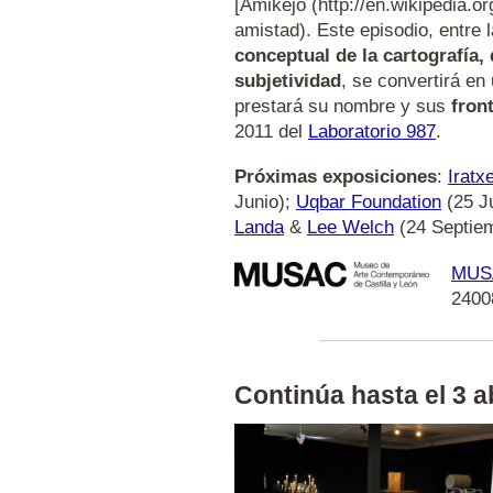
[Amikejo (http://en.wikipedia.o
amistad). Este episodio, entre 
conceptual de la cartografía, 
subjetividad
, se convertirá en
prestará su nombre y sus
fron
2011 del
Laboratorio 987
.
Próximas exposiciones
:
Iratx
Junio);
Uqbar Foundation
(25 J
Landa
&
Lee Welch
(24 Septie
MUS
2400
Continúa hasta el 3 abr