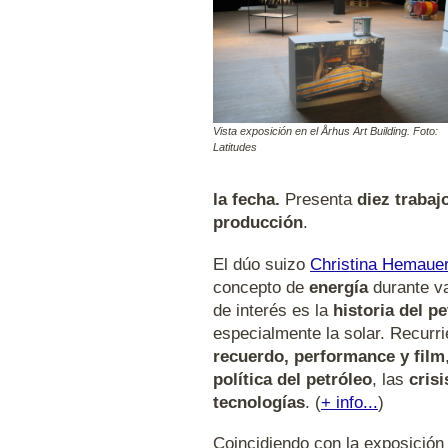
Vista exposición en el Århus Art Building. Foto:
Latitudes
la fecha.
Presenta
diez trabaj
producción
.
El dúo suizo
Christina Hemaue
concepto de
energía
durante va
de interés es la
historia del pe
especialmente la solar. Recurr
recuerdo, performance y film
política del petróleo
, las
cris
tecnologías
. (
+ info...
)
Coincidiendo con la exposició