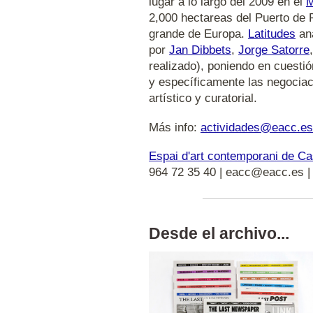
lugar a lo largo del 2009 en el
M
2,000 hectareas del Puerto de 
grande de Europa.
Latitudes
ana
por
Jan Dibbets
,
Jorge Satorre
realizado), poniendo en cuestió
y específicamente las negociac
artístico y curatorial.
Más info:
actividades@eacc.es
Espai d'art contemporani de Ca
964 72 35 40 | eacc@eacc.es 
Desde el archivo...