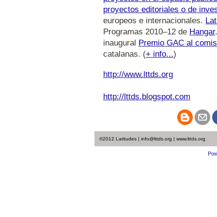
proyectos editoriales o de inve
europeos e internacionales.
Lat
Programas 2010–12 de
Hangar
inaugural
Premio GAC al comis
catalanas. (
+ info...
)
http://www.lttds.org
http://lttds.blogspot.com
©2012 Latitudes | info@lttds.org | www.lttds.org
Pow