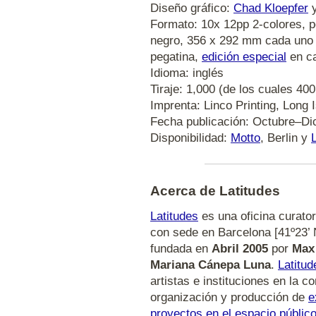
Diseño gráfico:
Chad Kloepfer
Formato: 10x 12pp 2-colores, p
negro, 356 x 292 mm cada uno
pegatina,
edición especial
en ca
Idioma: inglés
Tiraje: 1,000 (de los cuales 400
Imprenta: Linco Printing, Long 
Fecha publicación: Octubre–Di
Disponibilidad:
Motto
, Berlin y
Acerca de Latitudes
Latitudes
es una oficina curator
con sede en Barcelona [41º23’ N
fundada en
Abril 2005
por
Max
Mariana Cánepa Luna
.
Latitud
artistas e instituciones en la c
organización y producción de
e
proyectos en el espacio públic