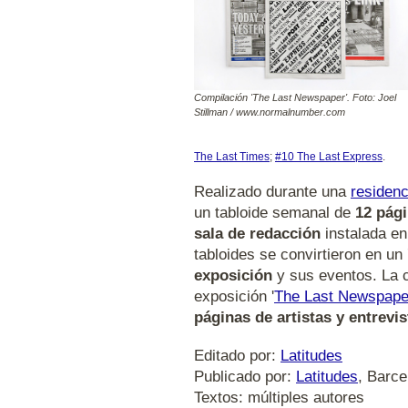
Compilación 'The Last Newspaper'. Foto: Joel
Stillman / www.normalnumber.com
The Last Times
;
#10 The Last Express
.
Realizado durante una
residenc
un tabloide semanal de
12 pág
sala de redacción
instalada en
tabloides se convirtieron en un
exposición
y sus eventos. La c
exposición '
The Last Newspape
páginas de artistas y entrevis
Editado por:
Latitudes
Publicado por:
Latitudes
, Barc
Textos: múltiples autores