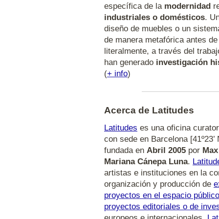
específica de la
modernidad
re
industriales o domésticos
. Un
diseño de muebles o un sistem
de manera metafórica antes de 
literalmente, a través del traba
han generado
investigación hi
(
+ info
)
Acerca de Latitudes
Latitudes
es una oficina curator
con sede en Barcelona [41º23’ N
fundada en
Abril 2005
por
Max
Mariana Cánepa Luna
.
Latitud
artistas e instituciones en la c
organización y producción de
e
proyectos en el espacio públic
proyectos editoriales o de inve
europeos e internacionales.
Lat