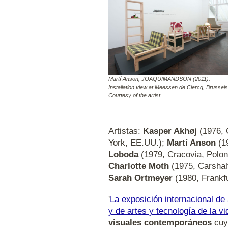
Martí Anson, JOAQUIMANDSON (2011).
Installation view at Meessen de Clercq, Brussels
Courtesy of the artist.
Artistas:
Kasper Akhøj
(1976, 
York, EE.UU.);
Martí Anson
(19
Loboda
(1979, Cracovia, Polon
Charlotte Moth
(1975, Carshalt
Sarah Ortmeyer
(1980, Frankfu
'
La exposición internacional de
y de artes y tecnología de la v
visuales contemporáneos
cuy