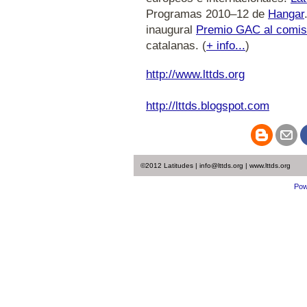
Programas 2010–12 de
Hangar
inaugural
Premio GAC al comis
catalanas. (
+ info...
)
http://www.lttds.org
http://lttds.blogspot.com
©2012 Latitudes | info@lttds.org | www.lttds.org
Pow