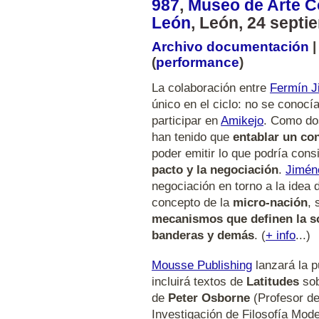
987
,
Museo de Arte C
León
, León, 24 sept
Archivo documentación
(
performance
)
La colaboración entre
Fermín J
único en el ciclo: no se conocía
participar en
Amikejo
. Como dos
han tenido que
entablar un con
poder emitir lo que podría cons
pacto y la negociación
.
Jimén
negociación en torno a la idea
concepto de la
micro-nación
, 
mecanismos que definen la sob
banderas y demás
. (
+ info
...)
Mousse Publishing
lanzará la p
incluirá textos de
Latitudes
sob
de
Peter Osborne
(Profesor de
Investigación de Filosofía Mode