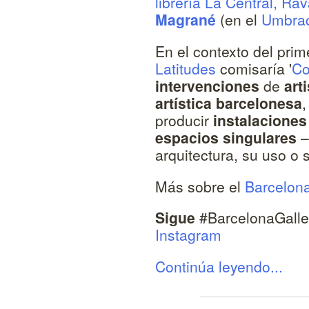
librería La Central, Rav
Magrané
(en el
Umbrac
En el contexto del pri
Latitudes
comisaría '
Co
intervenciones
de
art
artística barcelonesa
,
producir
instalaciones 
espacios singulares
–
arquitectura, su uso o s
Más sobre el
Barcelon
Sigue
#BarcelonaGalle
Instagram
Continúa leyendo...