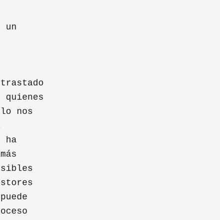
s
e un
ntrastado
o quienes
ólo nos
a
e ha
emás
osibles
estores
 puede
roceso