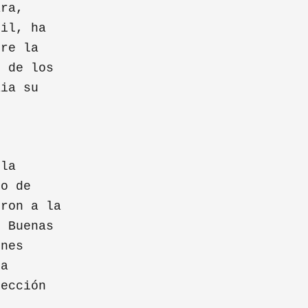
ara,
ril, ha
rre la
s de los
aia su
 la
to de
eron a la
e Buenas
ones
ha
rección