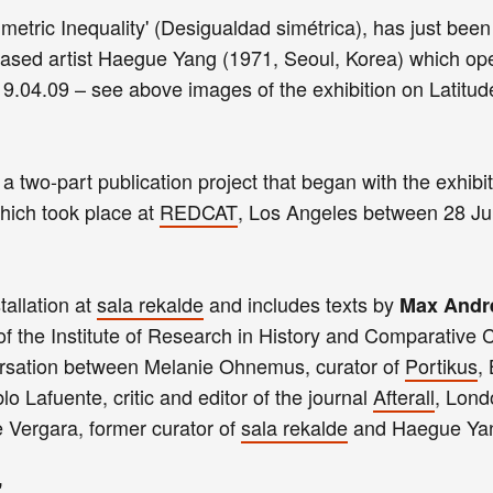
mmetric Inequality' (Desigualdad simétrica), has just bee
n-based artist Haegue Yang (1971, Seoul, Korea) which o
19.04.09 – see above images of the exhibition on Latitud
 two-part publication project that began with the exhibi
which took place at
REDCAT
, Los Angeles between 28 J
allation at
sala rekalde
and includes texts by
Max Andr
 of the Institute of Research in History and Comparative C
ersation between Melanie Ohnemus, curator of
Portikus
,
blo Lafuente, critic and editor of the journal
Afterall
, Lond
e Vergara, former curator of
sala rekalde
and Haegue Ya
'