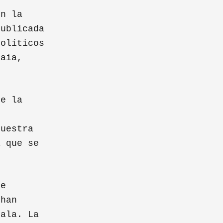
on la
publicada
políticos
kaia,
de la
n
nuestra
a que se
de
 han
sala. La