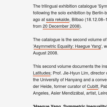
The trilingual exhibition catalogue 'Sy
following the solo exhibition by Berli
ago at
sala rekalde
, Bilbao (18.12.08–
from
20 December 2008
).
The catalogue is the second volume of a
'
Asymmetric Equality: Haegue Yang
', 
August 2008.
This second volume documents the inst
Latitudes
; Prof. Jie-Hyun Lim, director
the University of Hanyang and a conv
der Heide, former curator of
Cubitt
, Pa
Angeles, Asier Mendizábal, artist, Leir
'Haegue Yang. Symmetric Inequality