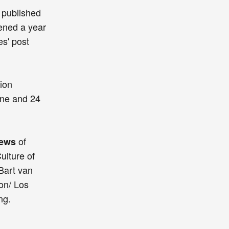
n published
pened a year
es' post
tion
une and 24
of
ews
ulture of
 Bart van
on/ Los
ng.