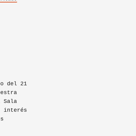
to del 21
uestra
a Sala
u interés
es