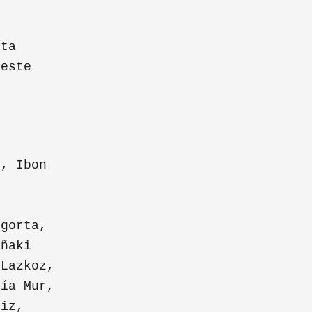
sta
 este
n, Ibon
o
igorta,
Iñaki
 Lazkoz,
ría Mur,
niz,