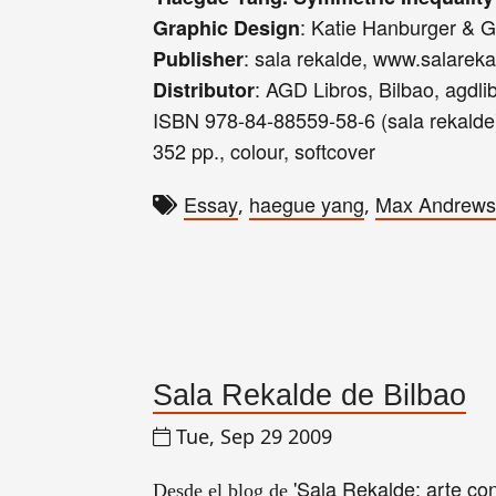
: Katie Hanburger & 
Graphic Design
: sala rekalde, www.salareka
Publisher
: AGD Libros, Bilbao, agdl
Distributor
ISBN 978-84-88559-58-6 (sala rekald
352 pp., colour, softcover
Essay
haegue yang
Max Andrews
,
,
Sala Rekalde de Bilbao
Tue, Sep 29 2009
'Sala Rekalde: arte co
Desde el blog de