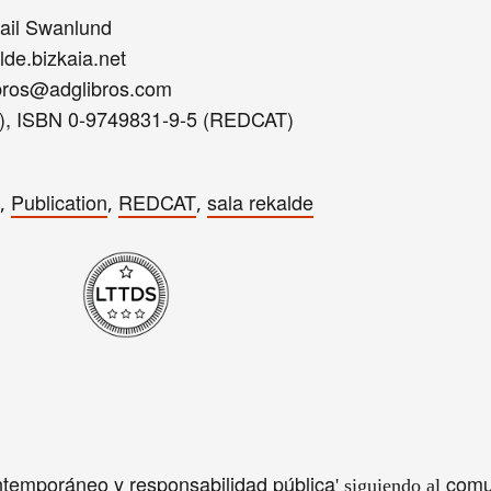
Gail Swanlund
lde.bizkaia.net
ibros@adglibros.com
e), ISBN 0-9749831-9-5 (REDCAT)
Publication
REDCAT
sala rekalde
,
,
,
ntemporáneo y responsabilidad pública
comu
' siguiendo al