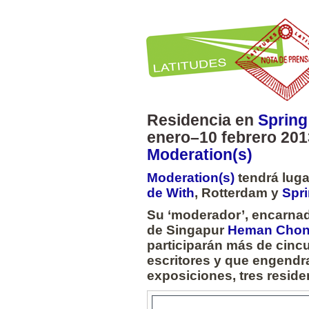
Residencia en
Sprin
enero–10 febrero 201
Moderation(s)
Moderation(s)
tendrá lugar
de With
, Rotterdam y
Spr
Su ‘moderador’, encarnado
de Singapur
Heman Cho
participarán más de cincu
escritores y que engendra
exposiciones, tres reside