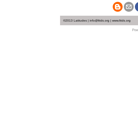
©2013 Latitudes | info@lttds.org | www.lttds.org
Pow