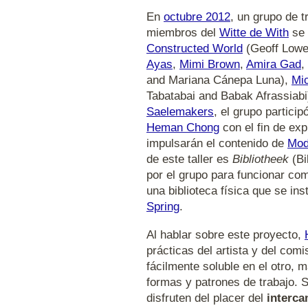
En
octubre 2012
, un grupo de t
miembros del
Witte de With
se 
Constructed World
(Geoff Lowe
Ayas
,
Mimi Brown
,
Amira Gad
,
and Mariana Cánepa Luna),
Mi
Tabatabai and Babak Afrassiabi
Saelemakers
, el grupo particip
Heman Chong
con el fin de exp
impulsarán el contenido de
Mod
de este taller es
Bibliotheek
(Bi
por el grupo para funcionar com
una biblioteca física que se i
Spring
.
Al hablar sobre este proyecto,
prácticas del artista y del com
fácilmente soluble en el otro,
formas y patrones de trabajo. S
disfruten del placer del
interca