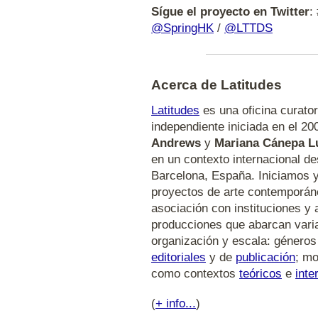
Sígue el proyecto en Twitter
:
@SpringHK
/
@LTTDS
Acerca de Latitudes
Latitudes
es una oficina curator
independiente iniciada en el 2
Andrews
y
Mariana Cánepa L
en un contexto internacional d
Barcelona, España. Iniciamos 
proyectos de arte contemporán
asociación con instituciones y 
producciones que abarcan vari
organización y escala: género
editoriales
y de
publicación
; m
como contextos
teóricos
e
inte
(
+ info...
)