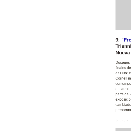
9: "
Fre
Trienn
Nueva 
Después d
finales d
as Hub” e
Cornell i
contempor
desarroll
parte del
exposici
cambiado 
preparand
Leer la e