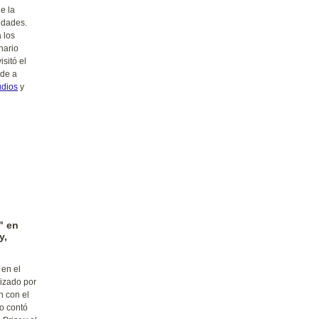
e la
udades.
 los
inario
isitó el
 de a
tudios
y
" en
y,
 en el
nizado por
n con el
io contó