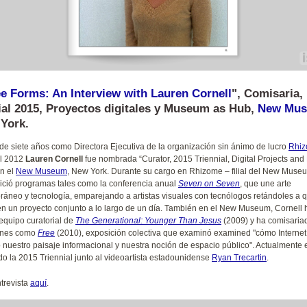
e Forms: An Interview with Lauren Cornell
", Comisaria,
ial 2015, Proyectos digitales y Museum as Hub,
New Mu
York.
e siete años como Directora Ejecutiva de la organización sin ánimo de lucro
Rhi
el 2012
Lauren Cornell
fue nombrada “Curator, 2015 Triennial, Digital Projects a
n el
New Museum
, New York. Durante su cargo en Rhizome – filial del New Muse
nició programas tales como la conferencia anual
Seven on Seven
, que une arte
áneo y tecnología, emparejando a artistas visuales con tecnólogos retándoles a 
en un proyecto conjunto a lo largo de un día. También en el New Museum, Cornell 
 equipo curatorial de
The Generational: Younger Than Jesus
(2009) y ha comisaria
ones como
Free
(2010), exposición colectiva que examinó examined "cómo Internet
nuestro paisaje informacional y nuestra noción de espacio público". Actualmente 
o la 2015 Triennial junto al videoartista estadounidense
Ryan Trecartin
.
ntrevista
aquí
.