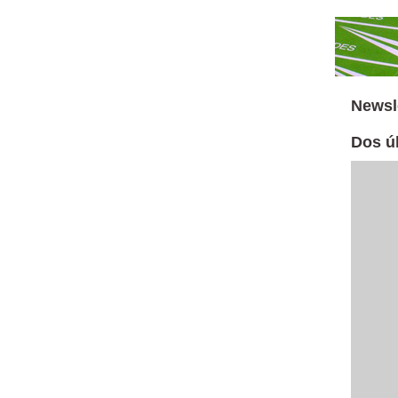
Newsl
Dos úl