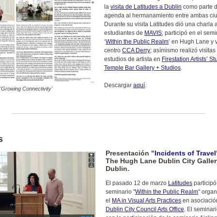
la
visita de Latitudes a Dublin
como parte d
agenda al hermanamiento entre ambas ci
Durante su visita Latitudes dió una charla a
estudiantes de
MAVIS
; participó en el sem
‘
Within the Public Realm
’ en Hugh Lane y v
centro
CCA Derry
; asímismo realizó visitas
estudios de artista en
Firestation Artists’ S
Temple Bar Gallery + Studios
.
Descargar
aquí
.
 'Growing Connectivity'
s
Presentación "
Incidents of Travel
The Hugh Lane Dublin City Galler
Dublin.
El pasado 12 de marzo
Latitudes
participó
seminario "
Within the Public Realm
" orga
el
MA in Visual Arts Practices
en asociació
Dublin City Council Arts Office
. El seminar