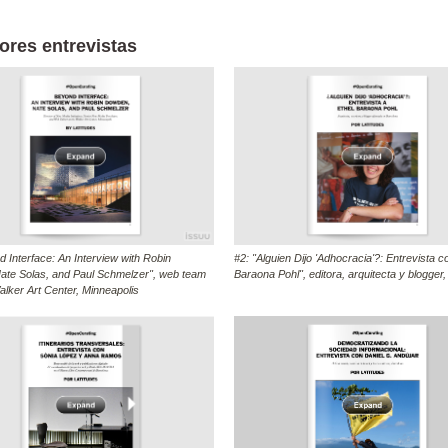
ores entrevistas
d Interface: An Interview with Robin
#2: "Alguien Dijo 'Adhocracia'?: Entrevista c
te Solas, and Paul Schmelzer", web team
Baraona Pohl", editora, arquitecta y blogger
alker Art Center, Minneapolis