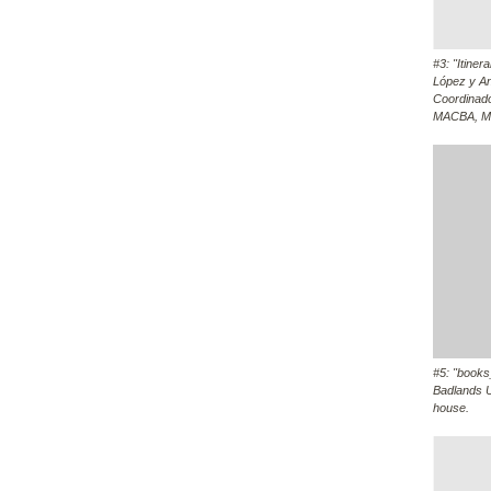
#3: "Itiner
López y A
Coordinad
MACBA, Mu
#5: "books
Badlands U
house.