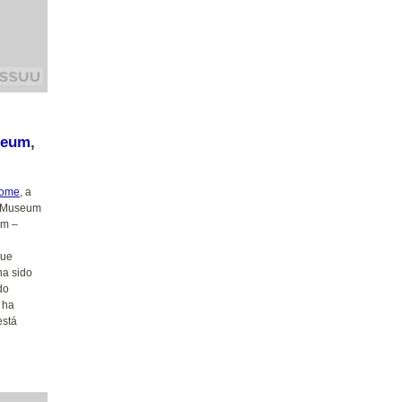
seum
,
zome
, a
nd Museum
um –
que
ha sido
do
 ha
está