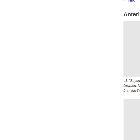
(
+ info
)
Anteri
#1: "Beyon
Dowden, Na
from the W