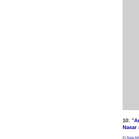
10: "
A
Nasar 
El
Asia Ar