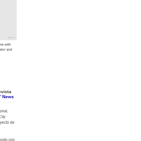
iew with
ator and
evista
s’ News
rial,
ity
oyecto de
iendo con