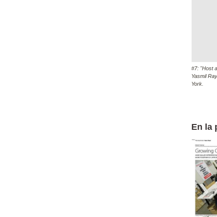
#7: "Host 
Yasmil Ray
York.
En la