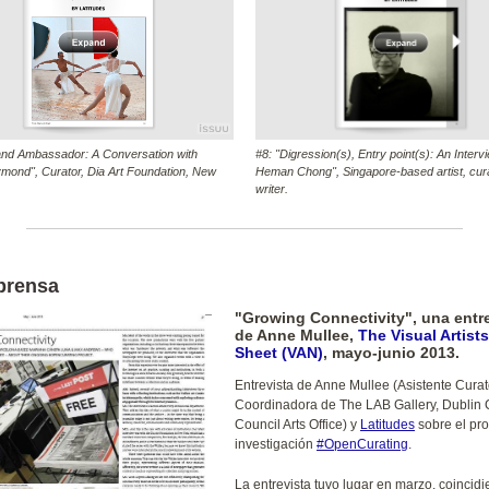
and Ambassador: A Conversation with
#8: "Digression(s), Entry point(s): An Interv
mond", Curator, Dia Art Foundation, New
Heman Chong", Singapore-based artist, cur
writer.
 prensa
"Growing Connectivity", una entr
de
Anne Mullee
,
The Visual Artist
Sheet (VAN)
, mayo-junio 2013.
Entrevista de Anne Mullee (Asistente Curato
Coordinadora de The LAB Gallery, Dublin C
Council Arts Office) y
Latitudes
sobre el pr
investigación
#OpenCurating
.
La entrevista tuvo lugar en marzo, coincid