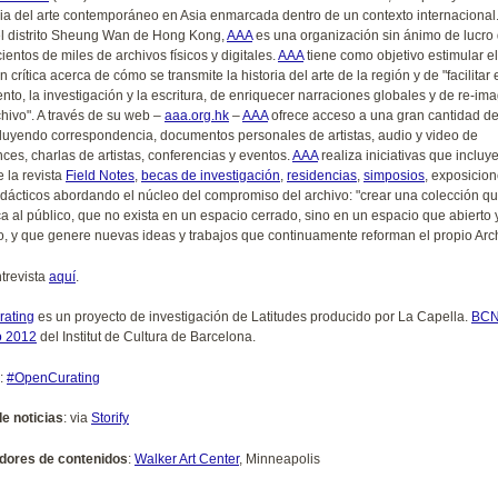
oria del arte contemporáneo en Asia enmarcada dentro de un contexto internacional
l distrito Sheung Wan de Hong Kong,
AAA
es una organización sin ánimo de lucro
ientos de miles de archivos físicos y digitales.
AAA
tiene como objetivo estimular el
ón crítica acerca de cómo se transmite la historia del arte de la región y de "facilitar 
nto, la investigación y la escritura, de enriquecer narraciones globales y de re-ima
chivo". A través de su web –
aaa.org.hk
–
AAA
ofrece acceso a una gran cantidad de
ncluyendo correspondencia, documentos personales de artistas, audio y video de
ces, charlas de artistas, conferencias y eventos.
AAA
realiza iniciativas que incluy
e la revista
Field Notes
,
becas de investigación
,
residencias
,
simposios
, exposicion
didácticos abordando el núcleo del compromiso del archivo: "crear una colección q
a al público, que no exista en un espacio cerrado, sino en un espacio que abierto 
o, y que genere nuevas ideas y trabajos que continuamente reforman el propio Arch
ntrevista
aquí
.
ating
es un proyecto de investigación de Latitudes producido por La Capella.
BC
ó 2012
del Institut de Cultura de Barcelona.
:
#OpenCurating
e noticias
: via
Storify
dores de contenidos
:
Walker Art Center
, Minneapolis