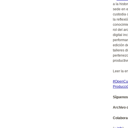
a la hist
sede en e
custodia c
la reflexi
conocimie
rol del ar
digital i
performan
edición d
talleres 
pertenezc
productiv
Leer la e
#OpenCur
Producci
Síguenos
Archivo d
Colabora