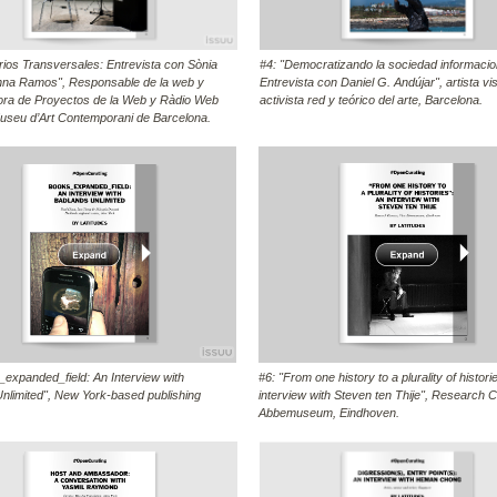
arios Transversales: Entrevista con Sònia
#4: "Democratizando la sociedad informacio
nna Ramos", Responsable de la web y
Entrevista con Daniel G. Andújar", artista vis
ora de Proyectos de la Web y Ràdio Web
activista red y teórico del arte, Barcelona.
seu d’Art Contemporani de Barcelona.
_expanded_field: An Interview with
#6: "From one history to a plurality of histori
nlimited", New York-based publishing
interview with Steven ten Thije", Research C
Abbemuseum, Eindhoven.