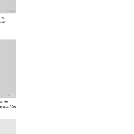
nal:
ual,
es: An
urator, Van