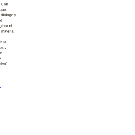
. Con
 que
 diálogo y
el
ginar el
 material
en la
es y
ue
y
ivo".
N