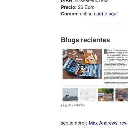
ISBN
: 9788896501832
Precio
: 26 Euro
Compra
online
aquí
o
aquí
Blogs recientes
Blog de Latitudes
septiembre);
Max Andrews' review