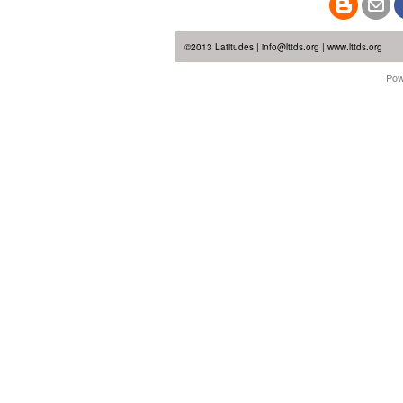
©2013 Latitudes | info@lttds.org | www.lttds.org
Pow