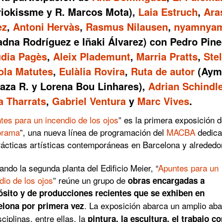
riokissme y R. Marcos Mota),
Laia Estruch
,
Ara
ez
,
Antoni Hervàs
,
Rasmus Nilausen
,
nyamnya
adna Rodríguez e Iñaki Álvarez) con Pedro Pine
udia Pagès
,
Aleix Plademunt
,
Marria Pratts
,
Stel
ola Matutes
,
Eulàlia Rovira
,
Ruta de autor
(Aym
aza R. y Lorena Bou Linhares),
Adrian Schindl
a Tharrats
,
Gabriel Ventura
y
Marc Vives
.
tes para un incendio de los ojos
” es la primera exposición 
orama
”, una nueva línea de programación del
MACBA
dedica
rácticas artísticas contemporáneas en Barcelona y alrededo
ndo la segunda planta del Edificio Meier, “
Apuntes para un
dio de los ojos
” reúne un grupo de
obras encargadas a
ósito y de producciones recientes que se exhiben en
. La exposición abarca un amplio ab
elona por primera vez
sciplinas, entre ellas, la
pintura, la escultura, el trabajo c