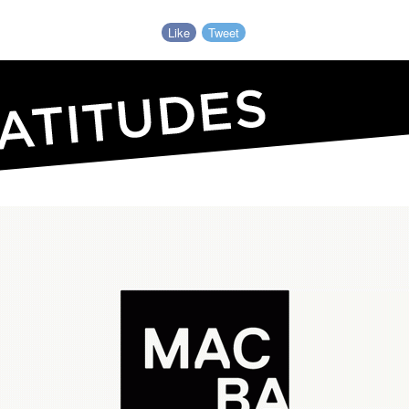
Like
Tweet