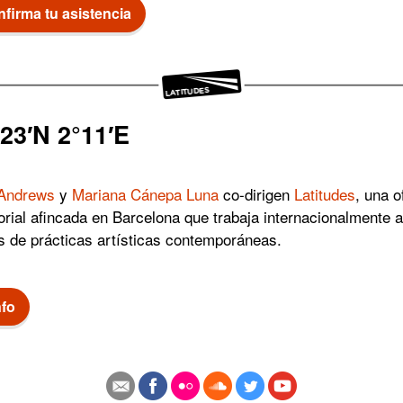
firma tu asistencia
23′N 2°11′E
Andrews
y
Mariana Cánepa Luna
co-dirigen
Latitudes
, una o
orial afincada en Barcelona que trabaja internacionalmente a
s de prácticas artísticas contemporáneas.
nfo