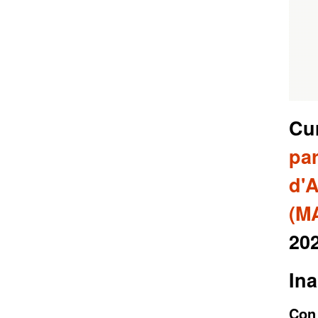
Cu
par
d'
(M
20
Ina
Con 