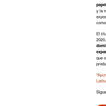
papel
y la 
expos
como 
El tí
2020,
domin
expan
que o
produ
“
Apun
Latit
Sigu