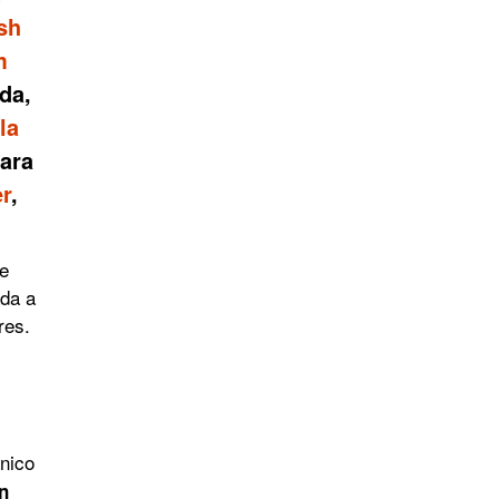
sh
m
da,
la
ara
er
,
de
da a
res.
anico
on