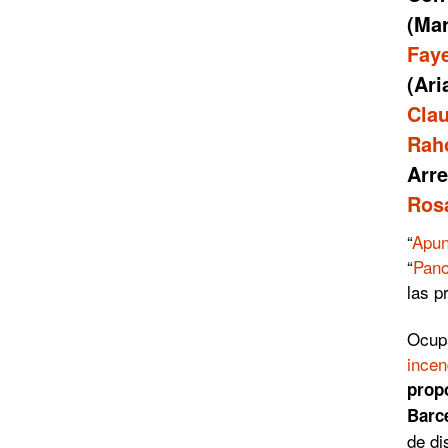
(Ma
Fay
(Ari
Cla
Rah
Arre
Ros
“
Apun
“
Pan
las p
Ocupa
incen
prop
Barc
de di