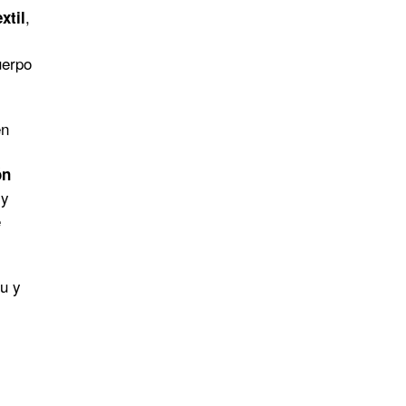
,
xtil
uerpo
n
ón
y
e
u y