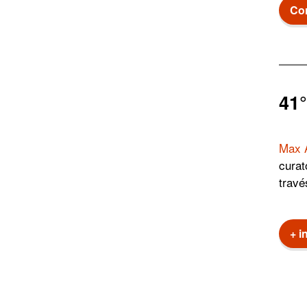
Con
41°
Max 
curat
travé
+ i