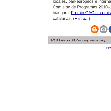
locales, pan-europeos e intern
Comisión de Programas 2010–
inaugural
Premio GAC al comis
catalanas. (
+ info...
)
©2012 Latitudes | info@lttds.org | www.lttds.org
Pow