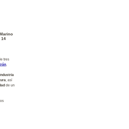
n
 Marino
 14
de tres
trán
,
n
industria
tura
, así
idad
de un
los