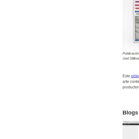
Publicació
Joel Stillm
Este
cicl
arte cont
productor
Blogs