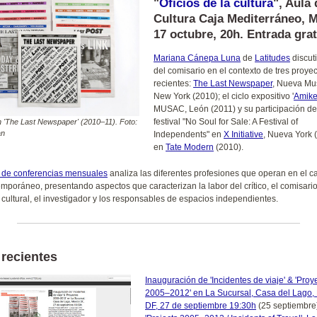
"
Oficios de la cultura
", Aula 
Cultura Caja Mediterráneo, M
17 octubre, 20h. Entrada grat
Mariana Cánepa Luna
de
Latitudes
discuti
del comisario en el contexto de tres proye
recientes:
The Last Newspaper
, Nueva M
New York (2010); el ciclo expositivo '
Amike
MUSAC, León (2011) y su participación de
festival "No Soul for Sale: A Festival of
n 'The Last Newspaper' (2010–11). Foto:
an
Independents" en
X Initiative
, Nueva York 
en
Tate Modern
(2010).
o de conferencias mensuales
analiza las diferentes profesiones que operan en el 
emporáneo, presentando aspectos que caracterizan la labor del crítico, el comisario
 cultural, el investigador y los responsables de espacios independientes.
 recientes
Inauguración de 'Incidentes de viaje' & 'Proy
2005–2012' en La Sucursal, Casa del Lago,
DF, 27 de septiembre 19:30h
(25 septiembre