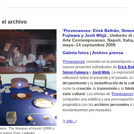
 el archivo
‘
Provenances: Erick Beltrán, Simo
Fujiwara y Jordi Mitjà
’, Umberto di
Arte Contemporaneo, Napoli, Italia,
mayo–14 septiembre 2009
Galería fotos
|
Archivo prensa
'
Provenances
' consistió en la presentación 
nuevos proyectos individuales de
Erick Bel
Simon Fujiwara
y
Jordi Mitjà
. La exposició
reflexionó sobre el presente y el pasado, la
del patrimonio
y la
museificación de la cul
como la
creación
, la
transmisión
y la
fidel
valor cultural
. Los artistas de '
Provenances
'
comparten una estética y una preocupación
pragmática con los
archivos personales
o 
wunderkammer pre-museales.
(
+ info...
)
wara, 'The Museum of Incest' (2008–).
l artista. Foto: Latitudes