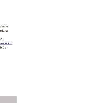
ndiente
ariana
ña.
ssociation
ibió el