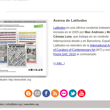
Acerca de Latitudes
Latitudes
es una oficina curatorial indepe
iniciada en el 2005 por
Max Andrews
y
M
Cánepa Luna
, que trabaja en un contexto
internacional desde y en Barcelona, Espa
Latitudes es miembro de la
International A
of Curators of Contemporary Art
(IKT) y rec
Premi GAC 2010
al comisariado.
(
+ info...
)
itudes http://www.lttds.org
es | info@lttds.org | www.lttds.org