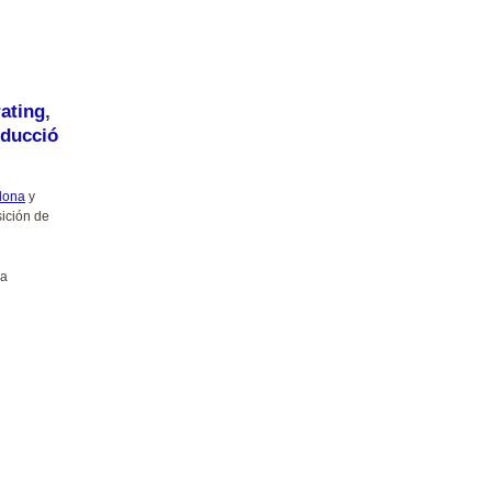
ating
,
ducció
lona
y
sición de
la