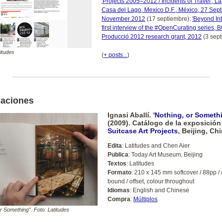
'Projects 2005–2012 / Incidents of Travel', L
Casa del Lago, Mexico D.F., México, 27 Se
November 2012
(17 septiembre):
'Beyond Int
first interview of the #OpenCurating series, 
Producció 2012 research grant, 2012
(3 sept
titudes
(
+ posts...
)
caciones
Ignasi Aballí. '
Nothing, or Someth
(2009). Catálogo de la exposición
Suitcase Art Projects
, Beijing, Ch
Edita
: Latitudes and Chen Aier
Publica
: Today Art Museum, Beijing
Textos
: Latitudes
Formato
: 210 x 145 mm softcover / 88pp / 
bound / offset, colour throughout
Idiomas
: English and Chinese
Compra
:
Múltiplos
or Something". Foto: Latitudes