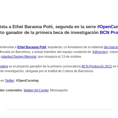
ista a Ethel Baraona Pohl, segunda en la serie
#OpenCur
to ganador de la primera beca de investigación
BCN Pro
entrevista a
Ethel Baraona Pohl
, arquitecta, co-fundadora de la editorial
dpr-barce
fincada en Barcelona, y actual miembro del equipo curatorial de '
Adhocracy
', expo
a
Istanbul Design Biennial
, que inaugura el 13 de octubre.
ating
es el proyecto ganador de la primera convocatoria
BCN Producció 2012
en 
 de investigación, otorgada por el Institut de Cultura de Barcelona.
 en
Twitter
:
#OpenCurating
dor contenidos
:
Walker Art Center
, Minneapolis