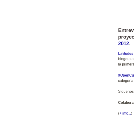
Entrev
proyec
2012
.
Latitudes
blogera a
la primer
#OpenCur
categoría
Síguenos
Colabora
(
+ info...
)