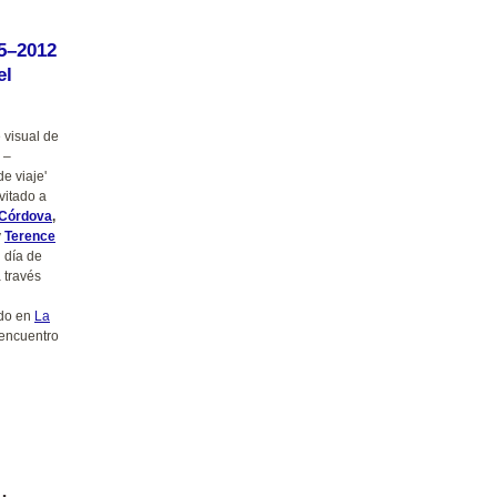
5–2012
el
e visual de
 –
de viaje'
nvitado a
 Córdova
,
y
Terence
 día de
a través
ado en
La
encuentro