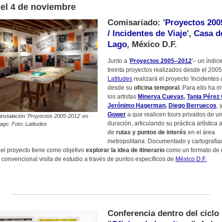
 el 4 de noviembre
Comisariado: '
Proyectos 200
/ Incidentes de Viaje
',
Casa d
Lago
, México D.F.
Junto a '
Proyectos 2005–2012
'– un índic
treinta proyectos realizados desde el 2005
Latitudes
realizará el proyecto 'Incidentes 
desde su
oficina temporal
. Para ello ha i
los artistas
Minerva Cuevas
,
Tania Pérez
Jerónimo Hagerman
,
Diego Berruecos
, 
Gower
a que realicen tours privados de un
 instalación 'Proyectos 2005-2012' en
duración, articulando su práctica artística 
ago. Foto: Latitudes
de
rutas y puntos de interés
en el área
metropolitana. Documentado y cartografi
, el proyecto tiene como objetivo
explorar la idea de itinerario
como un formato de 
la convencional visita de estudio a través de puntos específicos de
México D.F.
Conferencia dentro del ciclo