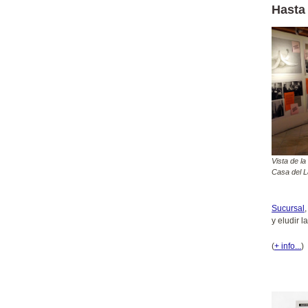
Hasta
Vista de la
Casa del L
Sucursal
y eludir 
(
+ info...
)