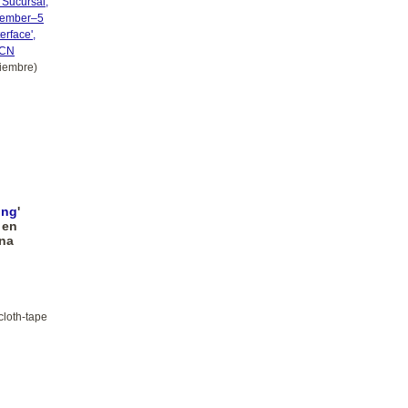
a Sucursal,
ptember–5
erface',
BCN
iembre)
ing
'
 en
ina
cloth-tape