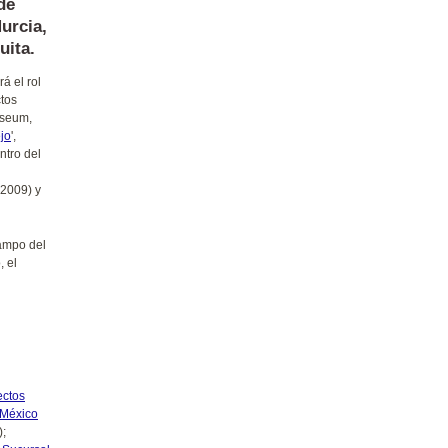
de
urcia,
uita.
rá el rol
ctos
useum,
jo
',
ntro del
(2009) y
campo del
, el
ectos
 México
);