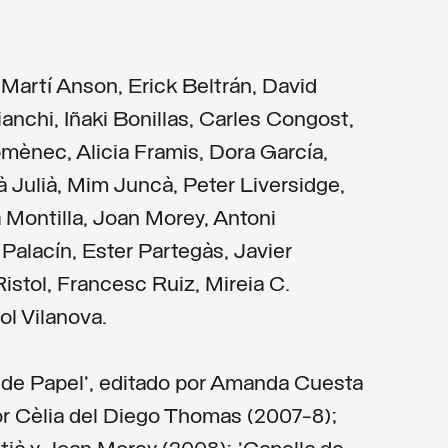
, Martí Anson, Erick Beltrán, David
anchi, Iñaki Bonillas, Carles Congost,
mènec, Alicia Framis, Dora García,
à Julià, Mim Juncà, Peter Liversidge,
 Montilla, Joan Morey, Antoni
alacín, Ester Partegàs, Javier
istol, Francesc Ruiz, Mireia C.
ol Vilanova.
 de Papel', editado por Amanda Cuesta
or Cèlia del Diego Thomas (2007-8);