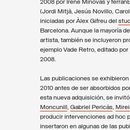
2008 por Irene Minovas y ferranE
(Jordi Mitjà, Jesús Novillo, Caro
iniciadas por Àlex Gifreu del
stud
Barcelona. Aunque la mayoría de
artista, también se incluyeron 
ejemplo Vade Retro, editado por 
2008.
Las publicaciones se exhibiero
2010 antes de ser absorbidos por 
esta nueva adquisición, se invit
Moncunill
,
Gabriel Pericàs
,
Mirei
producir intervenciones ad hoc p
insertaron
en algunas de las pub