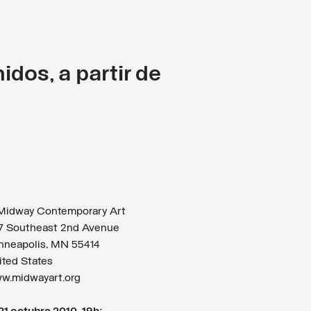
idos, a partir de
idway Contemporary Art
7 Southeast 2nd Avenue
nneapolis, MN 55414
ited States
w.midwayart.org