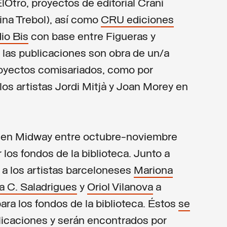
lOtro, proyectos de editorial Crani
lina Trebol), así como
CRU ediciones
io Bis
con base entre Figueras y
 las publicaciones son obra de un/a
proyectos comisariados, como por
los artistas Jordi Mitjà y Joan Morey en
n en Midway entre octubre-noviembre
los fondos de la biblioteca. Junto a
ó a los artistas barceloneses
Mariona
a C. Saladrigues
y
Oriol Vilanova
a
ara los fondos de la biblioteca. Éstos
se
licaciones y serán encontrados por