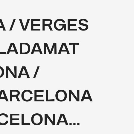
 / VERGES
ILADAMAT
NA /
BARCELONA
CELONA...