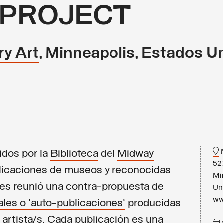
 PROJECT
y Art
, Minneapolis, Estados Un
M
idos por la
Biblioteca
del
Midway
52
licaciones de museos y reconocidas
Mi
des reunió una contra-propuesta de
Un
ww
ales o ‘auto-publicaciones’
producidas
 artista/s. Cada publicación es una