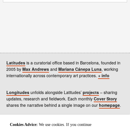
Latitudes
is a curatorial office based in Barcelona, founded in
2005 by
Max Andrews
and
Mariana Cánepa Luna
, working
internationally across contemporary art practices.
+ info
Longitudes
unfolds alongside Latitudes’
projects
– sharing
updates, research and fieldwork. Each monthly
Cover Story
shares the narrative behind a single image on our
homepage
.
Contact
us, subscribe to our
newsletters
, and read our
Cookies Advice:
We use cookies. If you continue
Environmental Responsibility Statement
.