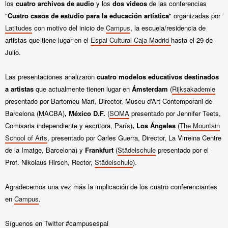
los
cuatro archivos de audio
y los
dos
videos
de las conferencias
"
Cuatro casos de estudio para la educación artística
"
organizadas por
Latitudes
con motivo del inicio de
Campus
, la escuela/residencia de
artistas que tiene lugar en el
Espai Cultural Caja Madrid
hasta el 29 de
Julio.
Las presentaciones analizaron
cuatro modelos educativos
destinados
a artistas
que actualmente tienen lugar en
Ámsterdam
(
Rijksakademie
presentado por Bartomeu Marí,
Director, Museu d'Art Contemporani de
Barcelona (MACBA)
, México D.F.
(
SOMA
presentado por
Jennifer Teets,
Comisaria independiente y escritora, París)
, Los Ángeles
(
The Mountain
School of Arts
, presentado por
Carles Guerra, Director, La Virreina Centre
de la Imatge, Barcelona)
y
Frankfurt
(
Städelschule
presentado por
el
Prof. Nikolaus Hirsch, Rector,
Städelschule
)
.
Agradecemos una vez más la implicación de los cuatro conferenciantes
en
Campus
.
Síguenos en
Twitter
#campusespai