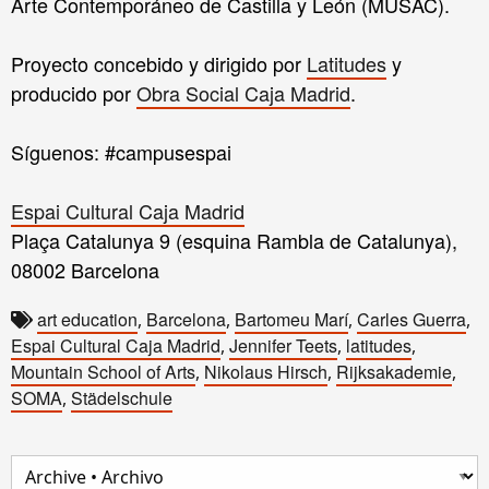
Arte Contemporáneo de Castilla y León (MUSAC).
Proyecto concebido y dirigido por
Latitudes
y
producido por
Obra Social Caja Madrid
.
Síguenos: #campusespai
Espai Cultural Caja Madrid
Plaça Catalunya 9 (esquina Rambla de Catalunya),
08002 Barcelona
art education
Barcelona
Bartomeu Marí
Carles Guerra
,
,
,
,
Espai Cultural Caja Madrid
Jennifer Teets
latitudes
,
,
,
Mountain School of Arts
Nikolaus Hirsch
Rijksakademie
,
,
,
SOMA
Städelschule
,