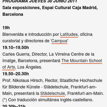
PROGRAMA JUEVES 30 JUNIO 2011
Sala exposiciones,
Espai Cultural Caja Madrid,
Barcelona
19h
Bienvenida e introducción por
Latitudes
, oficina
curatorial y directores de
'
Campus
'
19.10–19.50h
Carles Guerra, Director, La Virreina Centre de la
Imatge, Barcelona
, presentará
The Mountain School
of Arts
, Los Ángeles.
19.50–20.30h
Prof. Nikolaus Hirsch, Rector, Staatliche Hochschule
für Bildende Künste - Städelschule, Frankfurt-am-
Main, presentará la
Städelschule
, Frankfurt-am-Main.
(*) Con traducción simultánea inglés-castellano.
20.30h–21h