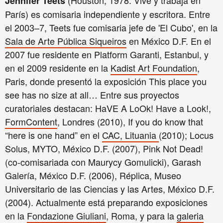
(Houston, 1978. Vive y trabaja en
Jennifer Teets
París) es comisaria independiente y escritora. Entre
el 2003–7, Teets fue comisaria jefe de 'El Cubo', en la
Sala de Arte Pública Siqueiros
en México D.F. En el
2007 fue residente en Platform Garanti, Estanbul, y
en el 2009 residente en la
Kadist Art Foundation
,
Paris, donde presentó la exposición This place you
see has no size at all… Entre sus proyectos
curatoriales destacan: HaVE A LoOk! Have a Look!,
FormContent
, Londres (2010), If you do know that
“here is one hand” en el
CAC, Lituania
(2010); Locus
Solus, MYTO, México D.F. (2007), Pink Not Dead!
(co-comisariada con Maurycy Gomulicki), Garash
Galería, México D.F. (2006), Réplica, Museo
Universitario de las Ciencias y las Artes, México D.F.
(2004). Actualmente está preparando exposiciones
en la
Fondazione Giuliani
, Roma, y para la
galeria