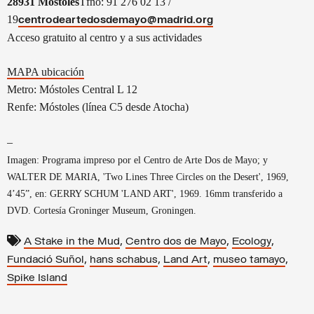
28931 Móstoles
Tfno: 91 276 02 13 /
19
centrodeartedosdemayo@madrid.org
Acceso gratuito al centro y a sus actividades
MAPA ubicación
Metro: Móstoles Central L 12
Renfe: Móstoles (línea C5 desde Atocha)
–
Imagen: Programa impreso por el Centro de Arte Dos de Mayo; y
WALTER DE MARIA, 'Two Lines Three Circles on the Desert', 1969,
4’45”, en: GERRY SCHUM 'LAND ART', 1969. 16mm transferido a
DVD. Cortesía Groninger Museum, Groningen.
,
,
,
A Stake in the Mud
Centro dos de Mayo
Ecology
,
,
,
,
Fundació Suñol
hans schabus
Land Art
museo tamayo
Spike Island