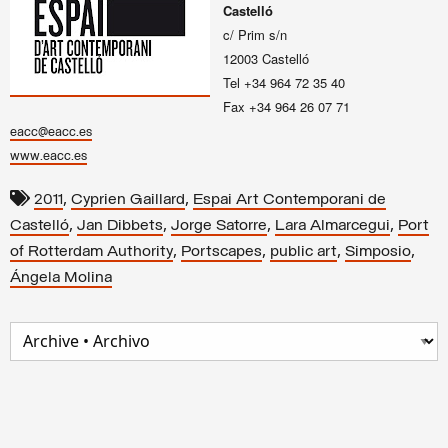
Castelló
c/ Prim s/n
12003 Castelló
Tel +34 964 72 35 40
Fax +34 964 26 07 71
eacc@eacc.es
www.eacc.es
,
,
2011
Cyprien Gaillard
Espai Art Contemporani de
,
,
,
,
Castelló
Jan Dibbets
Jorge Satorre
Lara Almarcegui
Port
,
,
,
,
of Rotterdam Authority
Portscapes
public art
Simposio
Ángela Molina