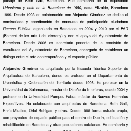
paisaje de Beth Gali, Barcelona.
Fue comisaria de la exposición
Urbanismo y ocio en la Barcelona de 1850
, casa Elizalde, Barcelona
1999. Desde 1998 en colaboración con Alejandro Giménez se dedica al
comisariado y coordinación del concurso
de participación ciudadana
Racons Públics
, organizado en Barcelona en 2004 y 2010 por
el FAD
(Foment de les arts i del disseny) y con el apoyo del Ayuntamiento de
Barcelona.
Desde 2006 es secretaria ponente de la comisión de
esculturas del Ayuntamiento de
Barcelona,
encargada de establecer un
diálogo entre el arte contemporáneo y el
espacio público.
Alejandro Giménez
es arquitecto por la Escuela Técnica Superior de
Arquitectura de Barcelona, donde es profesor en el Departamento de
Urbanística y Ordenación del Territorio desde 1998.
Es profesor en la
Universidad de Salamanca, máster de Diseño de Interiores, desde 2004
y
profesor en la Universidad Pompeu Fabra, máster de Nuevos Formatos
Expositivos.
Ha colaborado con arquitectos de Barcelona: Beth Galí,
Enric Miralles, Oriol Bohigas, y otros. Desde 1998 forma estudio propio,
con proyectos de espacio público para el centro de Dublín, edificación y
rehabilitación en Barcelona y otras poblaciones catalanas.
Es comisario y