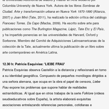
Columbia University de Nueva York.
Autora de los libros
Sombras de
Ciudad. Arte y transformación urbana en Nueva York 1970-1990
(Alianza,
2007) y
Joan Miró
(Tate, 2011), ha realizado la edición crítica del catálogo
Francesc Torres. Da Capo
(Macba, 2009).
Ha escrito sobre arte para
publicaciones como
The Burlington Magazine,
Lápiz
,
Tate Etc
y
El País
,
y ha impartido ponencias en las universidades de
Harvard, Oxford y
Sorbonne. Miembro del Comité de Adquisiciones Latinoamericanas de la
colección de la Tate, actualmente ultima la publicación de un libro sobre
arte contemporáneo en América Latina.
12.30 h:
Patricia Esquivias:
'LIEBE FRAU'
Patricia Esquivias observa Castellón a la distancia y reflexionará en torno
a su identidad geográfica. Compuesto de pequeños monólogos dirigidos a
una señora alemana, que ocupa en la obra el papel de censora,
Liebe
Frau
expone los problemas que supone hablar de realidades
estrambóticas. Al igual que en otros trabajos de la serie
Folklore
(videos
seudoeducativos sobre España), la artista elaborará exquisitas
asociaciones entrelazando referencias personales, cotidianas e