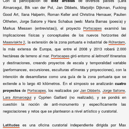
Con la participación de
diez artistas
de diversos países (Lara
Almarcegui, Bik van der Pol, Jan Dibbets, Marjolijn Dijkman, Fucking
Good Art, Ilana Halperin, Roman Keller and Christina Hemauer, Paulien
Oltheten, Jorge Satorre y Hans Schabus (web: Maria Barnas (poesía) y
Markus Miessen (entrevistas)), el proyecto
examinó las
Portscapes
implicaciones físicas y conceptuales de los nuevos horizontes del
, la extensión de la zona portuaria e industrial de
,
Maasvlakte 2
Róterdam
la más extensa de Europa, que entre el 2008 y 2013 robará 2.000
hectáreas de terreno al mar.
giró entorno al
leitmotif
itinerarios
Portscapes
y destinaciones, creando proyectos de escala y temporalidad variable
(
performances
, excursiones, esculturas efímeras y proyecciones), con la
intención de desarrollarse como una guía de la zona portuaria que se
extiende a lo largo 40 kilómetros. En el simposio se analizarán
cuatro
proyectos
de
, los realizados por
,
,
Portscapes
Jan Dibbets
Jorge Satorre
y Cyprien Gaillard (no realizado), y se pondrá en
Lara Almarcegui
cuestión la noción de anti-monumento y específicamente las
negociaciones y retos que se plantearon a nivel artístico y curatorial.
es una oficina curatorial independiente dirigida por Max
Latitudes