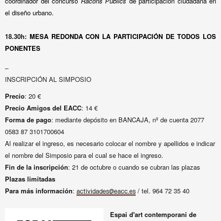
coordinador del concurso
Racons Públics
de participación ciudadana en
el diseño urbano.
18.30h:
MESA REDONDA
CON LA PARTICIPACIÓN DE TODOS LOS
PONENTES
–
INSCRIPCIÓN AL SIMPOSIO
Precio
: 20 €
Precio Amigos del EACC
: 14 €
Forma de pago
:
mediante depósito en BANCAJA, nº de cuenta 2077
0583 87 3101700604
Al realizar el ingreso, es necesario colocar el nombre y apellidos e indicar
el nombre del Simposio para el cual se hace el ingreso.
Fin de la inscripción
: 21 de octubre o cuando se cubran las plazas
Plazas limitadas
Para más información
:
/ tel. 964 72 35 40
actividades@eacc.es
Espai d'art contemporani de