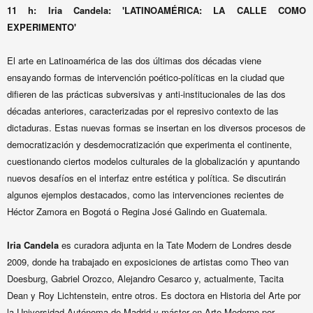
11 h:
Iria Candela: 'LATINOAMÉRICA: LA CALLE COMO
EXPERIMENTO'
El arte en Latinoamérica de las dos últimas dos décadas viene
ensayando formas de intervención poético-políticas en la ciudad que
difieren de las prácticas subversivas y anti-institucionales de las dos
décadas anteriores, caracterizadas por el represivo contexto de las
dictaduras. Estas nuevas formas se insertan en los diversos procesos de
democratización y desdemocratización que experimenta el continente,
cuestionando ciertos modelos culturales de la globalización y apuntando
nuevos desafíos en el interfaz entre estética y política. Se discutirán
algunos ejemplos destacados, como las intervenciones recientes de
Héctor Zamora en Bogotá o Regina José Galindo en Guatemala.
Iria Candela
e
s curadora adjunta en la Tate Modern de Londres desde
2009, donde ha trabajado en exposiciones de artistas como Theo van
Doesburg, Gabriel Orozco, Alejandro Cesarco y, actualmente, Tacita
Dean y Roy Lichtenstein, entre otros. Es doctora en Historia del Arte por
la
Universidad Autónoma de Madrid y máster en Arte Moderno por