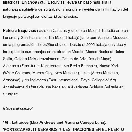
históricas. En
Liebe Frau
, Esquivias llevará un paso más allá la
naturaleza subjetiva de su trabajo, y pondrá en evidencia la limitación del
lenguaje para explicar ciertas idiosincracias.
Patricia Esquivias
n
ació en Caracas y creció en Madrid. Estudió arte en
Londres y San Francisco. En Madrid trabajó junto con Manuela Moscoso
en la programación de los29enchufes. Desde el 2005 trabaja en video y
ha expuesto sus trabajos entre otros en Madrid (Museo Nacional Reina
Sofía, Galería Maisterravalbuena, Centro de Arte Dos de Mayo),
Alemania (Frankfurter Kunstverein, 5th Berlin Biennale), Nueva York
(White Columns, Murray Guy, New Museum), Italia (Arcos Museum,
Artissima) y en Inglaterra (East International, Royal College of Art).
Actualmente disfruta de una beca en la Akademie Schloss Solitude en
Stuttgart.
[Pausa almuerzo]
16h: Latitudes (Max Andrews and Mariana Cánepa Luna):
'
: ITINERARIOS Y DESTINACIONES EN EL PUERTO
PORTSCAPES