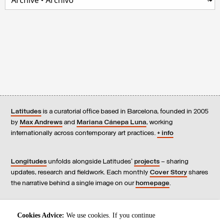
Latitudes
is a curatorial office based in Barcelona, founded in 2005
by
Max Andrews
and
Mariana Cánepa Luna
, working
internationally across contemporary art practices.
+ info
Longitudes
unfolds alongside Latitudes’
projects
– sharing
updates, research and fieldwork. Each monthly
Cover Story
shares
the narrative behind a single image on our
homepage
.
Contact
us, subscribe to our
newsletters
, and read our
Cookies Advice:
We use cookies. If you continue