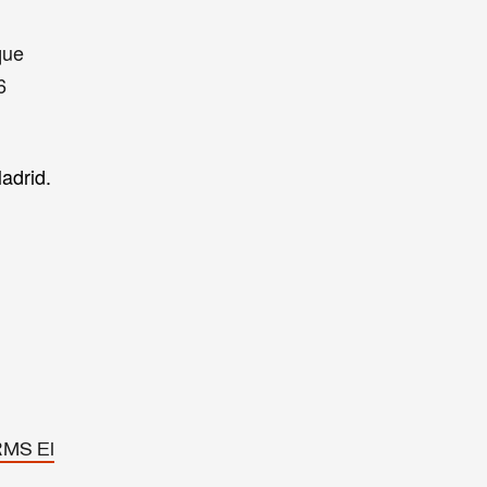
que
6
adrid.
MS El