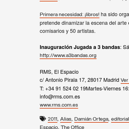
ha sido org
Primera necesidad: ¡libros!
pretende dinamizar la escena del arte 
comisarios y 50 artistas.
: S
Inauguración Jugada a 3 bandas
http://www.a3bandas.org
RMS, El Espacio
c/ Antonio Pirala 17, 28017 Madrid
Ver
T:
+34 91 524 02 19
Martes-Viernes 16
info@rms.com.es
www.rms.com.es
,
,
,
2011
Alias
Damián Ortega
editorial
,
Espacio
The Office