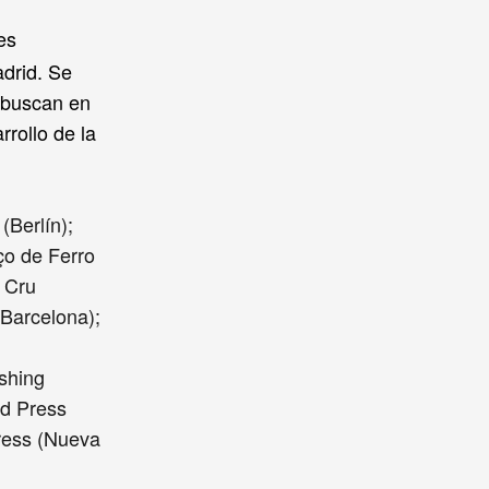
es
drid. Se
 buscan en
rollo de la
(Berlín);
ço de Ferro
; Cru
/Barcelona);
shing
ad Press
Press (Nueva