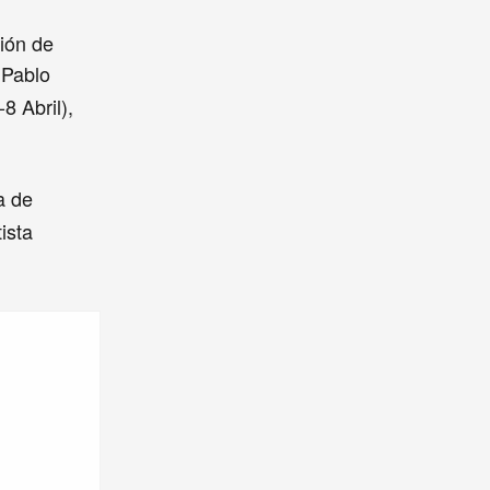
ción de
 Pablo
8 Abril),
a de
tista