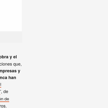
obra y el
ciones que,
impresas y
nca han
l
', de
s
ón de
ros.