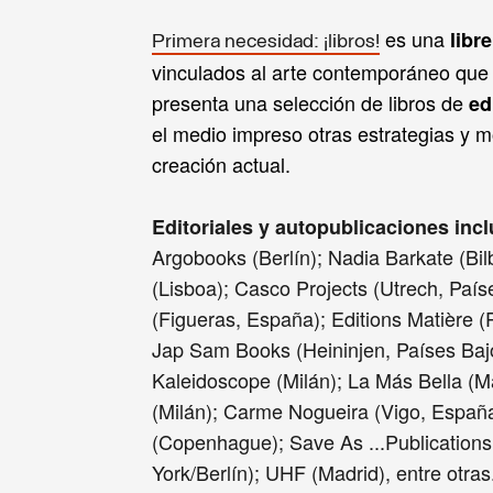
es una
libr
Primera necesidad: ¡libros!
vinculados al arte contemporáneo que 
presenta una selección de libros de
ed
el medio impreso otras estrategias y m
creación actual.
Editoriales
y autopublicaciones incl
Argobooks (Berlín);
Nadia Barkate (Bil
(Lisboa); Casco Projects (Utrech, País
(Figueras, España); Editions Matière (
Jap Sam Books (Heininjen, Países Bajo
Kaleidoscope (Milán); La Más Bella (M
(Milán); Carme Nogueira (Vigo, España
(Copenhague); Save As ...Publications
York/Berlín); UHF (Madrid), entre otras