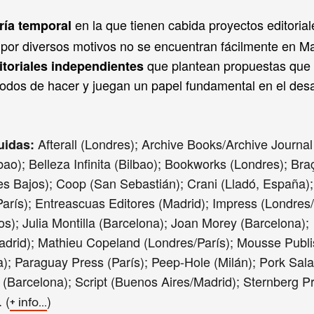
en la que tienen cabida proyectos editorial
ería temporal
por diversos motivos no se encuentran fácilmente en Ma
que plantean propuestas que
itoriales independientes
odos de hacer y juegan un papel fundamental en el desar
Afterall (Londres); Archive Books/Archive Journal 
uidas:
bao); Belleza Infinita (Bilbao); Bookworks (Londres); Bra
es Bajos); Coop (San Sebastián); Crani (Lladó, España)
París); Entreascuas Editores (Madrid); Impress (Londres
s); Julia Montilla (Barcelona); Joan Morey (Barcelona);
adrid); Mathieu Copeland (Londres/París); Mousse Publi
); Paraguay Press (París); Peep-Hole (Milán); Pork Sal
 (Barcelona); Script (Buenos Aires/Madrid); Sternberg 
.
(
)
+ info...