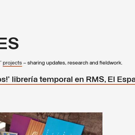
ES
s’
projects
– sharing updates, research and fieldwork.
os!' librería temporal en RMS, El Espa