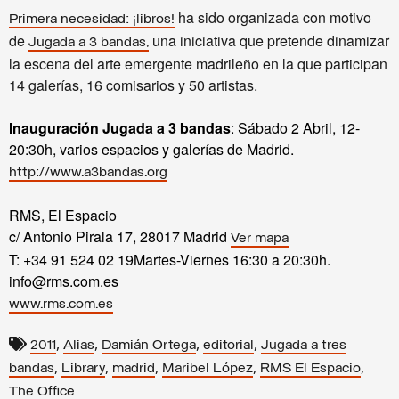
ha sido organizada con motivo
Primera necesidad: ¡libros!
de
una iniciativa que pretende dinamizar
Jugada a 3 bandas,
la escena del arte emergente madrileño en la que participan
14 galerías, 16 comisarios y 50 artistas.
Inauguración Jugada a 3 bandas
: Sábado 2 Abril, 12-
20:30h, varios espacios y galerías de Madrid.
http://www.a3bandas.org
RMS, El Espacio
c/ Antonio Pirala 17, 28017 Madrid
Ver mapa
T:
+34 91 524 02 19
Martes-Viernes 16:30 a 20:30h.
info@rms.com.es
www.rms.com.es
,
,
,
,
2011
Alias
Damián Ortega
editorial
Jugada a tres
,
,
,
,
,
bandas
Library
madrid
Maribel López
RMS El Espacio
The Office