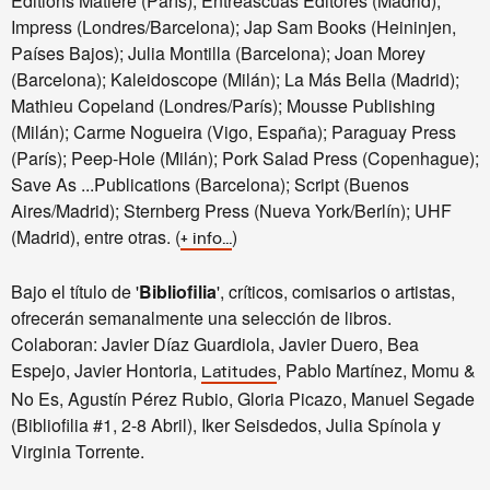
Editions Matière (París); Entreascuas Editores (Madrid);
Impress (Londres/Barcelona); Jap Sam Books (Heininjen,
Países Bajos); Julia Montilla (Barcelona); Joan Morey
(Barcelona); Kaleidoscope (Milán); La Más Bella (Madrid);
Mathieu Copeland (Londres/París); Mousse Publishing
(Milán); Carme Nogueira (Vigo, España); Paraguay Press
(París); Peep-Hole (Milán); Pork Salad Press (Copenhague);
Save As ...Publications (Barcelona); Script (Buenos
Aires/Madrid); Sternberg Press (Nueva York/Berlín); UHF
(Madrid), entre otras.
(
)
+ info...
Bajo el título de '
Bibliofilia
', críticos, comisarios o artistas,
ofrecerán semanalmente una selección de libros.
Colaboran: Javier Díaz Guardiola, Javier Duero, Bea
Espejo, Javier Hontoria,
, Pablo Martínez, Momu &
Latitudes
No Es, Agustín Pérez Rubio, Gloria Picazo, Manuel Segade
(Bibliofilia #1, 2-8 Abril), Iker Seisdedos, Julia Spínola y
Virginia Torrente.