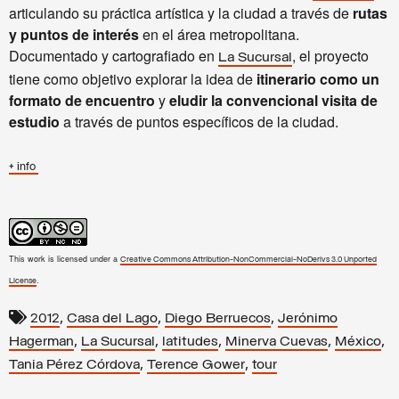
articulando su práctica artística y la ciudad a través de
rutas
y puntos de interés
en el área metropolitana.
Documentado y cartografiado en
, el proyecto
La Sucursal
tiene como objetivo explorar la idea de
itinerario como un
formato de encuentro
y
eludir la convencional visita de
estudio
a través de puntos específicos de la ciudad.
+ info
This work is licensed under a
Creative Commons Attribution-NonCommercial-NoDerivs 3.0 Unported
.
License
,
,
,
2012
Casa del Lago
Diego Berruecos
Jerónimo
,
,
,
,
,
Hagerman
La Sucursal
latitudes
Minerva Cuevas
México
,
,
Tania Pérez Córdova
Terence Gower
tour