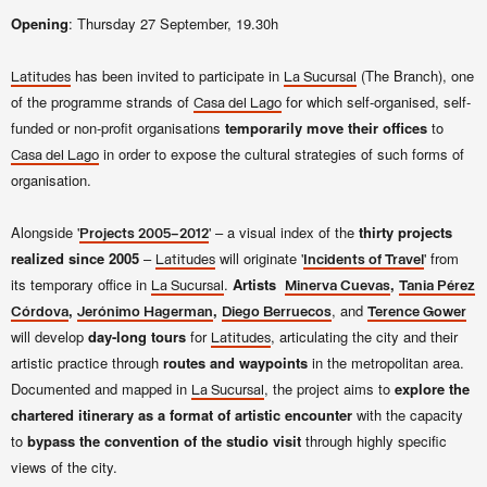
Opening
: Thursday 27 September, 19.30h
has been invited to participate in
(The Branch), one
Latitudes
La Sucursal
of the programme strands of
for which self-organised, self-
Casa del Lago
funded or non-profit organisations
temporarily move their offices
to
in order to expose the cultural strategies of such forms of
Casa del Lago
organisation.
Alongside '
' – a visual index of the
thirty projects
Projects 2005–2012
realized since 2005
–
will originate '
' from
Latitudes
Incidents of Travel
its temporary office in
.
Artists
,
La Sucursal
Minerva Cuevas
Tania Pérez
,
,
, and
Córdova
Jerónimo Hagerman
Diego Berruecos
Terence Gower
will develop
day-long tours
for
, articulating the city and their
Latitudes
artistic practice through
routes and waypoints
in the metropolitan area.
Documented and mapped in
, the project aims to
explore the
La Sucursal
chartered itinerary as a format of artistic encounter
with the capacity
to
bypass the convention of the studio visit
through highly specific
views of the city.