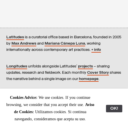
Latitudes
is a curatorial office based in Barcelona, founded in 2005
by
Max Andrews
and
Mariana Cánepa Luna
, working
internationally across contemporary art practices.
+ info
Longitudes
unfolds alongside Latitudes’
projects
– sharing
updates, research and fieldwork. Each monthly
Cover Story
shares
the narrative behind a single image on our
homepage
.
Contact
us, subscribe to our
newsletters
, and read our
Cookies Advice:
We use cookies. If you continue
Environmental Responsibility Statement
.
browsing, we consider that you accept their use.
Aviso
OK!
de Cookies:
Utilizamos cookies. Si continua
All content © Latitudes 2005—2026
navegando, consideramos que acepta su uso.