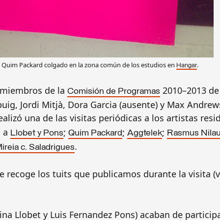
e
Quim Packard colgado
en
la
zona común de los
estudios en
.
Hangar
o miembros de la
2010–2013 d
Comisión de Programas
puig, Jordi Mitjà, Dora Garcia (ausente) y Max Andrew
realizó una de las visitas periódicas a los artistas res
o a
;
;
;
Llobet y Pons
Quim Packard
Aggtelek
Rasmus Nila
.
ireia c. Saladrigues
 recoge los tuits que publicamos durante la visita (
a Llobet y Luis Fernandez Pons) acaban de participa