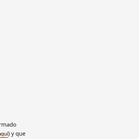
formado
) y que
aquí