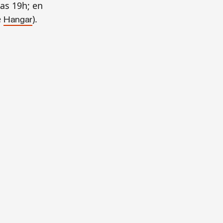
las 19h; en
e
).
Hangar