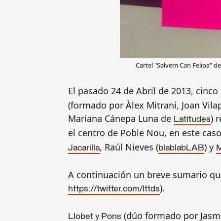
Cartel "Salve
m Can Felipa"
d
El pasado 24 de Abril de 2013, cinc
(formado por Àlex Mitrani, Joan Vila
Mariana Cánepa Luna de
) 
Latitudes
el centro de Poble Nou, en este cas
, Raúl Nieves (
) y
Jacarilla
blablabLAB
M
A continuación un breve sumario que
).
https://twitter.com/lttds
(dúo formado por Jasmin
Llobet y Pons