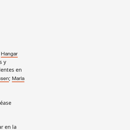
e
Hangar
s y
identes en
;
usen
Marla
véase
r en la