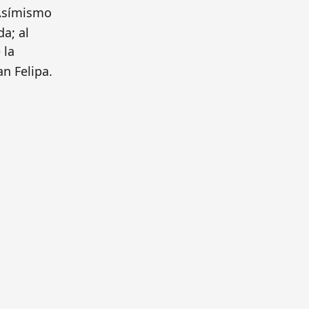
 Asímismo
a; al
 la
n Felipa.