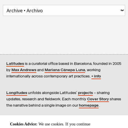
Latitudes
is a curatorial office based in Barcelona, founded in 2005
by
Max Andrews
and
Mariana Cánepa Luna
, working
internationally across contemporary art practices.
+ info
Longitudes
unfolds alongside Latitudes’
projects
– sharing
updates, research and fieldwork. Each monthly
Cover Story
shares
the narrative behind a single image on our
homepage
.
Contact
us, subscribe to our
newsletters
, and read our
Cookies Advice:
We use cookies. If you continue