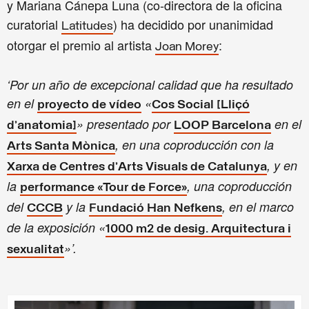
y Mariana Cánepa Luna (co-directora de la oficina
curatorial
) ha decidido por unanimidad
Latitudes
otorgar el premio al artista
:
Joan Morey
‘Por un año de excepcional calidad que ha resultado
en el
«
proyecto de vídeo
Cos Social [Lliçó
» presentado por
en el
d’anatomia]
LOOP Barcelona
, en una coproducción con la
Arts Santa Mònica
, y en
Xarxa de Centres d’Arts Visuals de Catalunya
la
, una coproducción
performance «Tour de Force»
del
y la
, en el marco
CCCB
Fundació Han Nefkens
de la exposición «
1000 m2 de desig. Arquitectura i
»’.
sexualitat