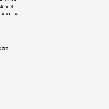
 Manuel
Doméstico,
dero