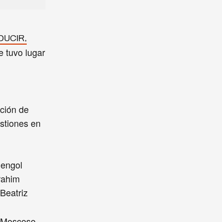
DUCIR,
e tuvo lugar
ación de
estiones en
mengol
rahim
Beatriz
a Moscoso