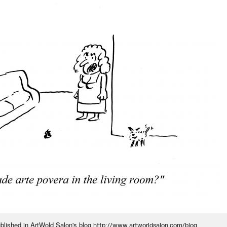
ublished in ArtWold Salon's blog
http://www.artworldsalon.com/blog