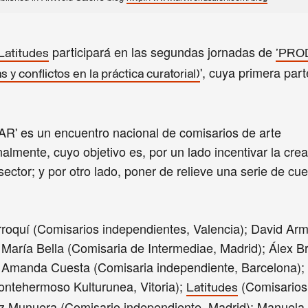
participará en las segundas jornadas de
Latitudes
'PRO
', cuya primera part
onflictos en la práctica curatorial)
s un encuentro nacional de comisarios de arte
lmente, cuyo objetivo es, por un lado incentivar la cre
sector; y por otro lado, poner de relieve una serie de cu
arroquí (Comisarios independientes, Valencia); David Ar
 María Bella (Comisaria de Intermediae, Madrid); Álex B
; Amanda Cuesta (Comisaria independiente, Barcelona); 
ontehermoso Kulturunea, Vitoria);
(Comisarios
Latitudes
ez Munuera (Comisario independiente, Madrid); Manuel