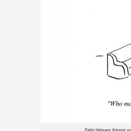
Pablo Helguera 'Artoons' p