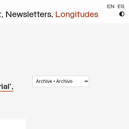
EN
ES
t,
Newsletters,
Longitudes
al',