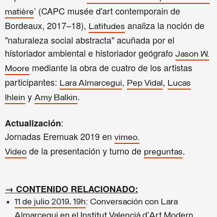
’ (CAPC musée d'art contemporain de
matière
Bordeaux, 2017–18),
analiza la noción de
Latitudes
"naturaleza social abstracta" acuñada por el
historiador ambiental e historiador geógrafo
Jason W.
mediante la obra de cuatro de los artistas
Moore
participantes:
,
,
Lara Almarcegui
Pep Vidal
Lucas
y
.
Ihlein
Amy Balkin
:
Actualización
Jornadas Eremuak 2019 en
vimeo.
de la presentación y turno de
.
Video
preguntas
→ CONTENIDO RELACIONADO:
11 de julio 2019, 19h
: Conversación con Lara
Almarcegui en el Institut Valencià d'Art Modern