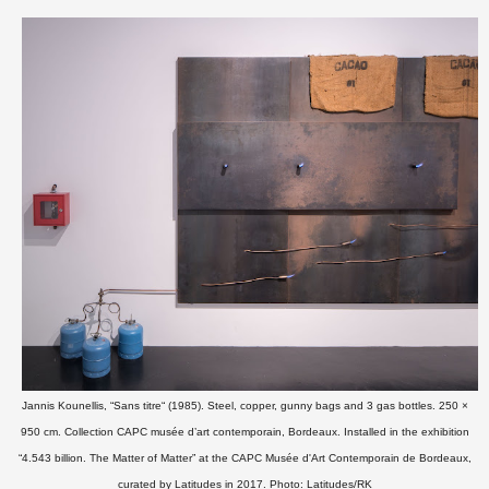
Jannis Kounellis, “Sans titre“ (1985). Steel, copper, gunny bags and 3 gas bottles. 250 ×
950 cm. Collection CAPC musée d’art contemporain, Bordeaux. Installed in the exhibition
“4.543 billion. The Matter of Matter” at the CAPC Musée d'Art Contemporain de Bordeaux,
curated by Latitudes in 2017. Photo: Latitudes/RK