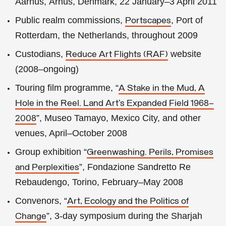
Aarhus, Århus, Denmark, 22 January–3 April 2011
Public realm commissions,
, Port of
Portscapes
Rotterdam, the Netherlands, throughout 2009
Custodians,
website
Reduce Art Flights (RAF)
(2008–ongoing)
Touring film programme, “
A Stake in the Mud, A
Hole in the Reel. Land Art’s Expanded Field 1968–
”, Museo Tamayo, Mexico City, and other
2008
venues, April–October 2008
Group exhibition “
Greenwashing. Perils, Promises
”, Fondazione Sandretto Re
and Perplexities
Rebaudengo, Torino, February–May 2008
Convenors, “
Art, Ecology and the Politics of
”, 3-day symposium during the Sharjah
Change