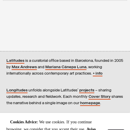
Latitudes
is a curatorial office based in Barcelona, founded in 2005
by
Max Andrews
and
Mariana Cánepa Luna
, working
internationally across contemporary art practices.
+ info
Longitudes
unfolds alongside Latitudes’
projects
– sharing
updates, research and fieldwork. Each monthly
Cover Story
shares
the narrative behind a single image on our
homepage
.
Contact
us, subscribe to our
newsletters
, and read our
Cookies Advice:
We use cookies. If you continue
Environmental Responsibility Statement
.
browsing, we consider that you accept their use.
Aviso