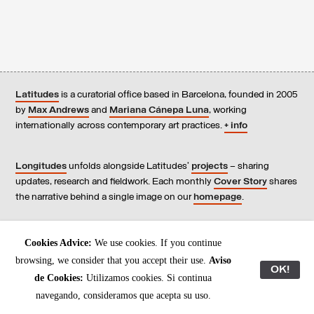
Latitudes
is a curatorial office based in Barcelona, founded in 2005
by
Max Andrews
and
Mariana Cánepa Luna
, working
internationally across contemporary art practices.
+ info
Longitudes
unfolds alongside Latitudes’
projects
– sharing
updates, research and fieldwork. Each monthly
Cover Story
shares
the narrative behind a single image on our
homepage
.
Contact
us, subscribe to our
newsletters
, and read our
Cookies Advice:
We use cookies. If you continue
Environmental Responsibility Statement
.
browsing, we consider that you accept their use.
Aviso
OK!
de Cookies:
Utilizamos cookies. Si continua
All content © Latitudes 2005—2026
navegando, consideramos que acepta su uso.