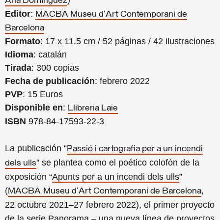
Ana Domínguez
Editor
:
MACBA Museu d'Art Contemporani de
Barcelona
Formato
: 17 x 11.5 cm / 52 páginas / 42 ilustraciones
Idioma
: catalán
Tirada
: 300 copias
Fecha de publicación
: febrero 2022
PVP
: 15 Euros
Disponible en
:
Llibreria Laie
ISBN
978-84-17593-22-3
La publicación “
Passió i cartografia per a un incendi
” se plantea como el poético colofón de la
dels ulls
exposición “
Apunts per a un incendi dels ulls
”
(
,
MACBA
Museu d'Art Contemporani de Barcelona
22 octubre 2021–27 febrero 2022)
, el primer proyecto
de la serie
Panorama
– una nueva línea de proyectos