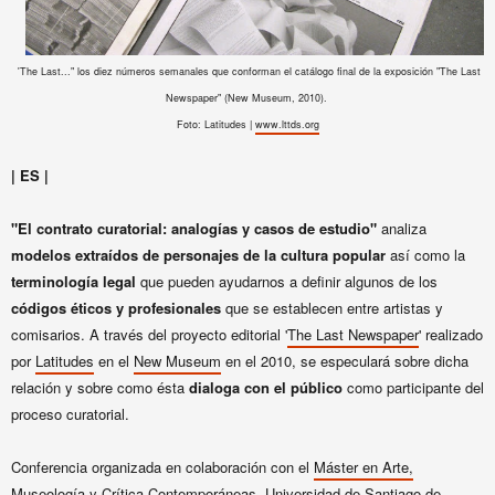
'The Last..." los diez números semanales que conforman el catálogo final de la exposición "The Last
Newspaper" (New Museum, 2010).
Foto: Latitudes |
www.lttds.org
| ES |
"El contrato curatorial: analogías y casos de estudio"
analiza
modelos extraídos de personajes de la cultura popular
así como la
terminología legal
que pueden ayudarnos a definir algunos de los
códigos éticos y profesionales
que se establecen entre artistas y
comisarios. A través del proyecto editorial '
The Last Newspaper
' realizado
por
Latitudes
en el
New Museum
en el 2010, se especulará sobre dicha
relación y sobre como ésta
dialoga con el público
como participante del
proceso curatorial.
Conferencia organizada en colaboración con el
Máster en Arte,
Museología y Crítica Contemporáneas
, Universidad de Santiago de