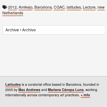
2012
Amikejo
Barcelona
CGAC
latitudes
Lecture
newsl
,
,
,
,
,
,
Netherlands
Latitudes
is a curatorial office based in Barcelona, founded in
2005 by
Max Andrews
and
Mariana Cánepa Luna
, working
internationally across contemporary art practices.
+ info