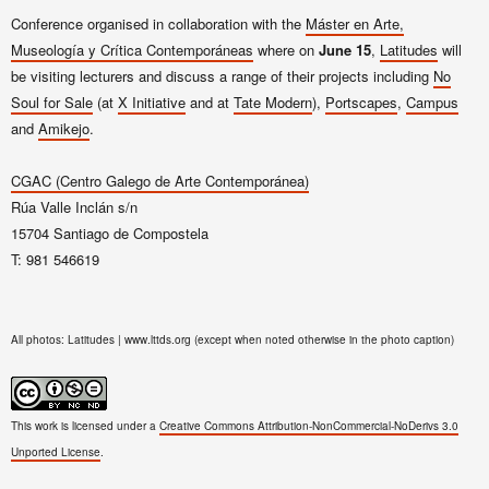
Conference organised in collaboration with the
Máster en Arte,
Museología y Crítica Contemporáneas
where on
June 15
,
Latitudes
will
be visiting lecturers and discuss a range of their projects including
No
Soul for Sale
(at
X Initiative
and at
Tate Modern
),
Portscapes
,
Campus
and
Amikejo
.
CGAC (Centro Galego de Arte Contemporánea)
Rúa Valle Inclán s/n
15704 Santiago de Compostela
T: 981 546619
All photos: Latitudes | www.lttds.org (except when noted otherwise in the photo caption)
This work is licensed under a
Creative Commons Attribution-NonCommercial-NoDerivs 3.0
Unported License
.