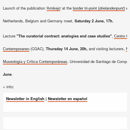
Launch of the publication '
' at the
wh
Amikejo
border tri-point (
drielandenpunt
)
Netherlands, Belgium and Germany meet,
Saturday 2 June, 17h.
Lecture
"The curatorial contract: analogies and case studies"
,
Centro Ga
(CGAC),
Thursday 14 June, 20h,
and visiting lecturers,
Contemporaneo
Má
, Universidad de Santiago de Compo
Museología y Crítica Contemporáneas
June
.
+ info
:
Newsletter in English
|
Newsletter en español