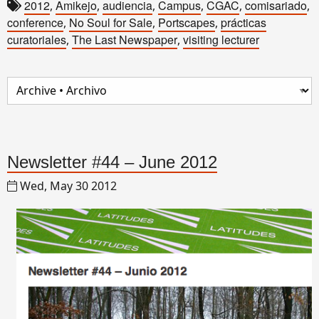
2012
Amikejo
audiencia
Campus
CGAC
comisariado
,
,
,
,
,
,
conference
No Soul for Sale
Portscapes
prácticas
,
,
,
curatoriales
The Last Newspaper
visiting lecturer
,
,
Newsletter #44 – June 2012
Wed, May 30 2012