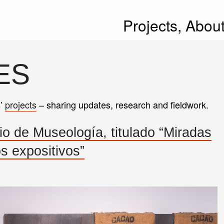
Projects,
Abou
ES
s’
projects
– sharing updates, research and fieldwork.
io de Museología, titulado “Miradas
s expositivos”