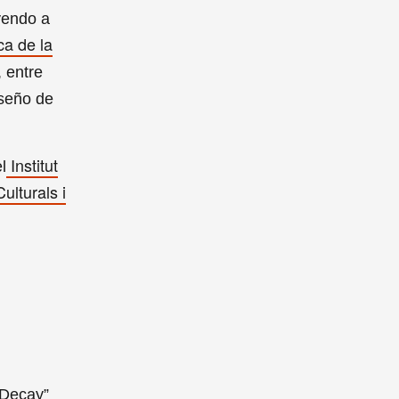
yendo a
ca de la
, entre
iseño de
Institut
l
lturals i
 Decay”