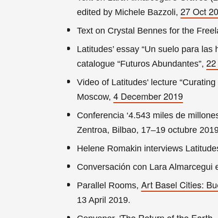
27 Oct 2
edited by Michele Bazzoli,
Text on Crystal Bennes for the Fre
Latitudes’ essay “Un suelo para las hi
22
catalogue “Futuros Abundantes”,
Video of Latitudes' lecture “Curati
4 December 2019
Moscow,
Conferencia ‘4.543 miles de millone
Zentroa, Bilbao, 17–19 octubre 201
Helene Romakin interviews Latitudes
Conversación con Lara Almarcegui en
Art Basel Cities: Bu
Parallel Rooms,
13 April 2019.
The Return of the Earth. 