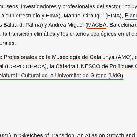
useos, investigadores y profesionales del sector, inclu
Blan
 alcubierrestudio y EINA), Manuel Cirauqui (EINA),
MACBA
 Baluard, Palma) y Andrea Miguel (
, Barcelona)
, la transición climática y los criterios ecológicos en el d
urales.
e Profesionales de la Museología de Catalunya
(AMC), e
al
Càtedra UNESCO de Polítiques Cu
(ICRPC-CERCA), la
tural i Cultural de la Universitat de Girona (UdG)
.
021) in “Sketches of Transition. An Atlas on Growth and