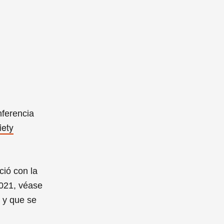
ferencia
iety
ció con la
2021, véase
, y que se