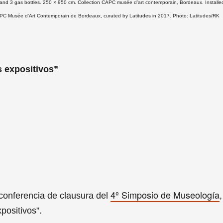
s and 3 gas bottles. 250 × 950 cm. Collection CAPC musée d’art contemporain, Bordeaux. Installed 
 CAPC Musée d'Art Contemporain de Bordeaux, curated by Latitudes in 2017. Photo: Latitudes/RK
s expositivos”
4º Simposio de Museología
a conferencia de clausura del
,
positivos”.