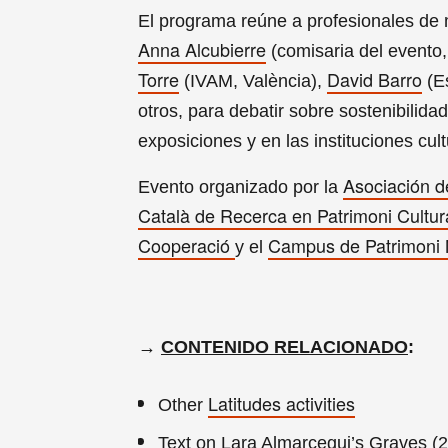
El programa reúne a profesionales de m
Anna Alcubierre
(comisaria del evento,
Torre
David Barro
(IVAM, València),
(Es
otros, para debatir sobre sostenibilidad
exposiciones y en las instituciones cult
Asociación d
Evento organizado por la
Català de Recerca en Patrimoni Cultur
Cooperació
Campus de Patrimoni Na
y el
→
CONTENIDO RELACIONADO
:
Latitudes activities
Other
Text on Lara Almarcegui’s Graves (2