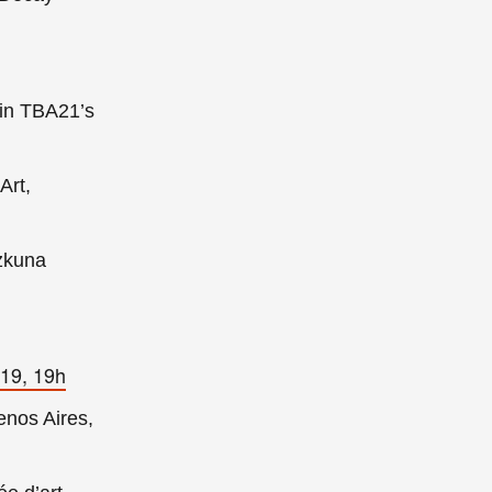
] in TBA21’s
Art,
Azkuna
019, 19h
enos Aires,