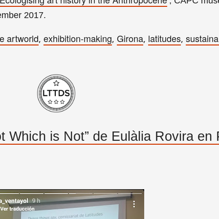
’, CAPC musé
ember 2017.
e artworld
exhibition-making
Girona
latitudes
sustainai
,
,
,
,
t Which is Not” de Eulàlia Rovira en