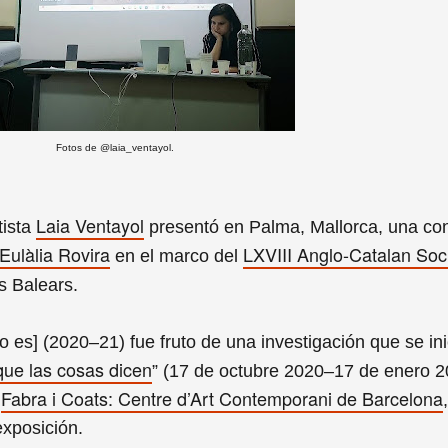
Fotos de @laia_ventayol.
Laia Ventayol
tista
presentó en
Palma, Mallorca,
una con
Eulàlia Rovira
LXVIII Anglo-Catalan Soc
en el marco del
es Balears.
o es] (2020–21) fue fruto de una investigación que se ini
ue las cosas dicen
” (17 de octubre 2020–17 de enero 
Fabra i Coats: Centre d’Art Contemporani de Barcelona
n
exposición.