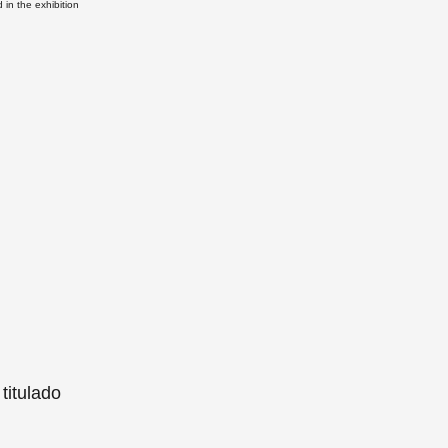
in the exhibition
 titulado