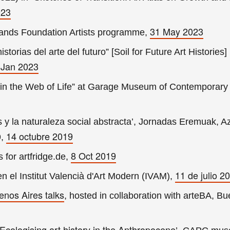
023
31 May 2023
elands Foundation Artists programme,
storias del arte del futuro” [Soil for Future Art Histories
 Jan 2023
ng in the Web of Life” at Garage Museum of Contemporary 
s y la naturaleza social abstracta’, Jornadas Eremuak, 
14 octubre 2019
9,
8 Oct 2019
 for artfridge.de,
11 de julio 2
 el Institut Valencià d'Art Modern (IVAM),
enos Aires talks
, hosted in collaboration with arteBA, Bu
Ecologising art history in the Anthropocene