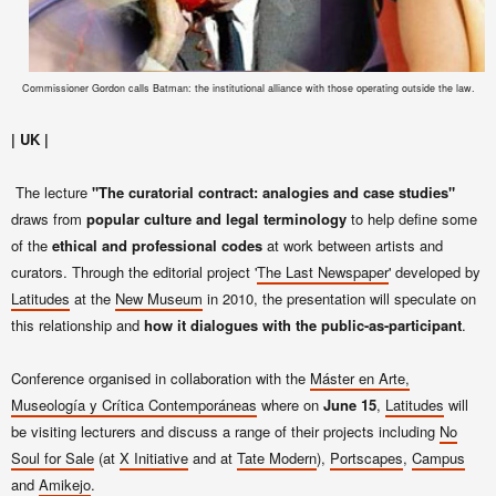
Commissioner Gordon calls Batman: the institutional alliance with those operating outside the law.
| UK |
The lecture
"The curatorial contract: analogies and case studies"
draws from
popular culture and legal terminology
to help define some
of the
ethical and professional codes
at work between artists and
curators. Through the editorial project '
The Last Newspaper
' developed by
Latitudes
at the
New Museum
in 2010, the presentation will speculate on
this relationship and
how it dialogues with the public-as-participant
.
Conference organised in collaboration with the
Máster en Arte,
Museología y Crítica Contemporáneas
where on
June 15
,
Latitudes
will
be visiting lecturers and discuss a range of their projects including
No
Soul for Sale
(at
X Initiative
and at
Tate Modern
),
Portscapes
,
Campus
and
Amikejo
.