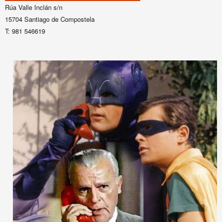
Rúa Valle Inclán s/n
15704 Santiago de Compostela
T: 981 546619