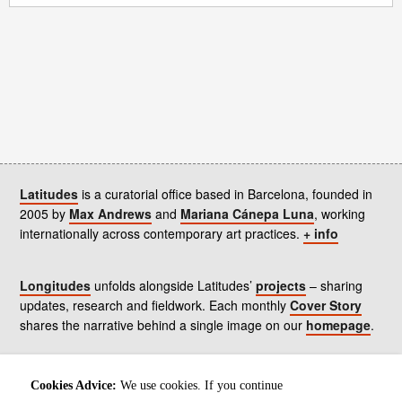
Latitudes
is a curatorial office based in Barcelona, founded in
2005 by
Max Andrews
and
Mariana Cánepa Luna
, working
internationally across contemporary art practices.
+ info
Longitudes
unfolds alongside Latitudes’
projects
– sharing
updates, research and fieldwork. Each monthly
Cover Story
shares the narrative behind a single image on our
homepage
.
Contact
us, subscribe to our
newsletters
, and read our
Cookies Advice:
We use cookies. If you continue
Environmental Responsibility Statement
.