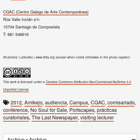
CGAC (Centro Galego de Arte Contemporánea)
Rúa Valle Inclán s/n
15704 Santiago de Compostela
T: 981 546619
All photos: Latitudes | www.lttds.org (except when noted otherwise in the photo caption)
This work is licensed under a
Creative Commons Attribution-NonCommercial-NoDerivs 3.0
Unported License
.
2012
Amikejo
audiencia
Campus
CGAC
comisariado
,
,
,
,
,
,
conference
No Soul for Sale
Portscapes
prácticas
,
,
,
curatoriales
The Last Newspaper
visiting lecturer
,
,