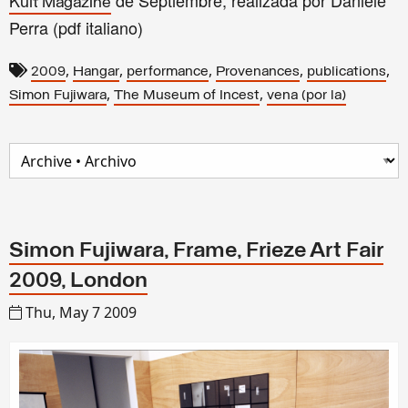
de Septiembre, realizada por Daniele
Kult Magazine
Perra (pdf italiano)
,
,
,
,
,
2009
Hangar
performance
Provenances
publications
,
,
Simon Fujiwara
The Museum of Incest
vena (por la)
Simon Fujiwara, Frame, Frieze Art Fair
2009, London
Thu, May 7 2009