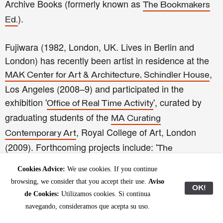
Archive Books (formerly known as
The Bookmakers
).
Ed.
Fujiwara (1982, London, UK. Lives in Berlin and
London) has recently been artist in residence at the
,
MAK Center for Art & Architecture, Schindler House
Los Angeles (2008–9) and participated in the
exhibition '
', curated by
Office of Real Time Activity
graduating students of the
MA Curating
, Royal College of Art, London
Contemporary Art
(2009). Forthcoming projects include: '
The
', Danish and Nordic Pavilions,
Collectors
53rd
Cookies Advice:
We use cookies. If you continue
.
Biennale di Venezia
browsing, we consider that you accept their use.
Aviso
OK!
de Cookies:
Utilizamos cookies. Si continua
Read more about Simon Fujiwara: Download a profile
navegando, consideramos que acepta su uso.
text from
(pdfs in Spanish
Latitudes' writing archive