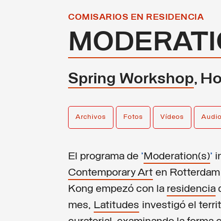
COMISARIOS EN RESIDENCIA
MODERATI
Spring Workshop
, H
Archivos
Fotos
Vídeos
Audi
El programa de
'
Moderation(s)
'
i
Contemporary Art
en Rotterdam
Kong empezó con la
residencia
mes,
Latitudes
investigó el terr