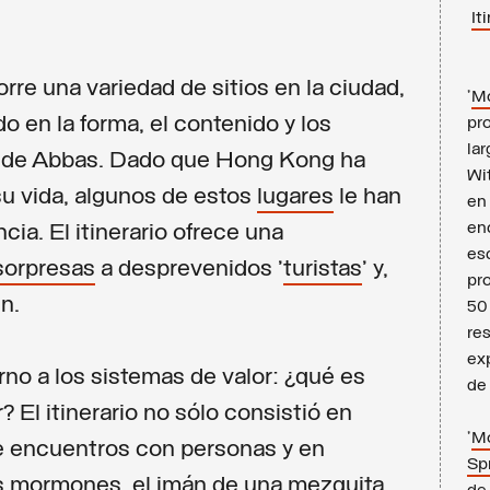
It
rre una variedad de sitios en la ciudad,
'
Mo
o en la forma, el contenido y los
pr
lar
ca de Abbas. Dado que Hong Kong ha
Wi
su vida, algunos de estos
lugares
le han
en
enc
cia. El itinerario ofrece una
es
sorpresas
a desprevenidos '
turistas
' y,
pr
n.
50 
re
exp
rno a los sistemas de valor: ¿qué es
de
? El itinerario no sólo consistió en
'
Mo
 de encuentros con personas y en
Sp
s mormones, el imán de una mezquita,