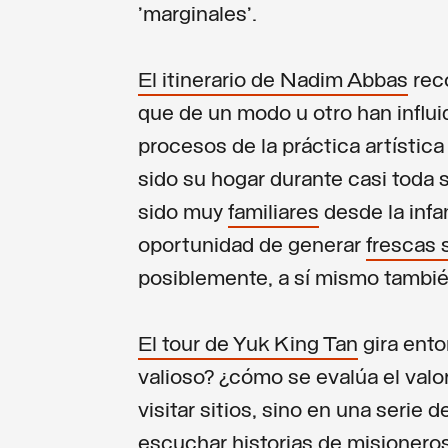
'marginales'.
El itinerario de
Nadim Abbas
reco
que de un modo u otro han influid
procesos de la práctica artísti
sido su hogar durante casi toda 
sido muy
familiares
desde la infan
oportunidad de generar
frescas 
posiblemente, a sí mismo tambié
El tour de Yuk King Tan
gira ento
valioso? ¿cómo se evalúa el valor
visitar sitios, sino en una serie
escuchar historias de misionero