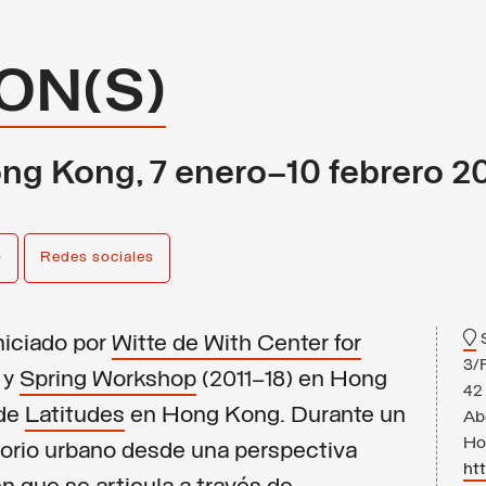
ON(S)
ong Kong, 7 enero–10 febrero 2
o
Redes sociales
niciado por
Witte de With Center for
3/
 y
Spring Workshop
(2011–18) en Hong
42
de
Latitudes
en Hong Kong. Durante un
Ab
Ho
itorio urbano desde una perspectiva
ht