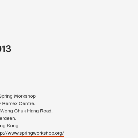
013
Spring Workshop
F Remex Centre,
 Wong Chuk Hang Road,
erdeen,
ng Kong
tp://www.springworkshop.org/