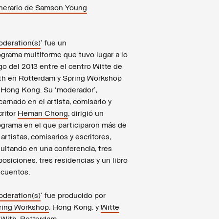
inerario de Samson Young
deration(s)
' fue un
ograma multiforme que tuvo lugar a lo
go del 2013 entre el centro Witte de
th en Rotterdam y Spring Workshop
 Hong Kong. Su ‘moderador’,
arnado en el artista, comisario y
critor
Heman Chong
, dirigió un
ograma en el que participaron más de
artistas, comisarios y escritores,
sultando en una conferencia, tres
osiciones, tres residencias y un libro
 cuentos.
deration(s)
' fue producido por
ring Workshop
, Hong Kong, y
Witte