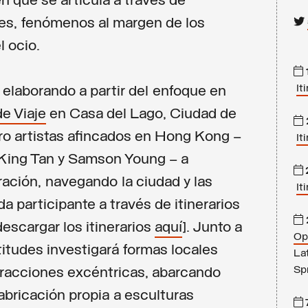
n que se articula a través de
nes, fenómenos al margen de los
l ocio.
It
 elaborando a partir del enfoque en
de Viaje
en Casa del Lago, Ciudad de
tro artistas afincados en Hong Kong –
It
King Tan y Samson Young – a
ración, navegando la ciudad y las
It
a participante a través de itinerarios
escargar los itinerarios
aquí
]. Junto a
Op
titudes investigará formas locales
La
Sp
tracciones excéntricas, abarcando
bricación propia a esculturas