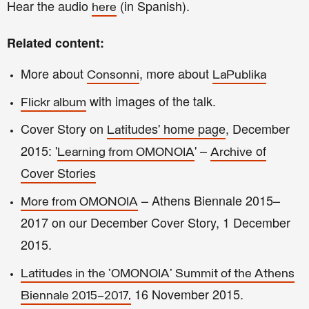
Hear the audio
(in Spanish).
here
Related content:
More about
, more
about
Consonni
LaPublika
with images of the talk.
Flic
kr album
Cover Story on
itudes' home page
, December
Lat
2015: '
'
–
of
Learning from O
MONOIA
Archive
Cover Stories
– Athens Biennale 2015–
More from OMONOIA
2017 on our December Cover Story, 1 December
2015.
Latitudes in the 'OMONOIA' Summit of the Athens
16 November 2015.
Biennale 2015–2017,