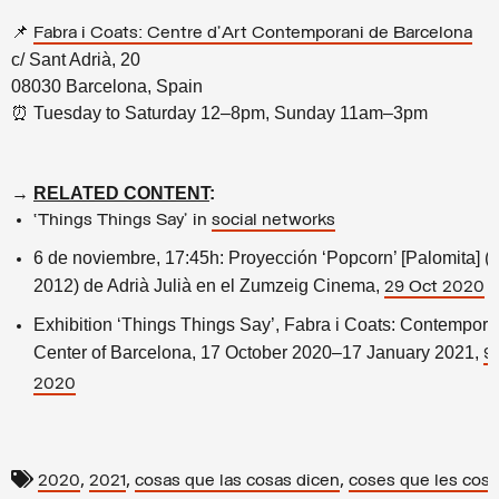
📌
Fabra i Coats: Centre d’Art Contemporani de Barcelona
c/ Sant Adrià, 20
08030 Barcelona, Spain
⏰ Tuesday to Saturday 12–8pm, Sunday 11am–3pm
→
RELATED CONTENT
:
‘Things Things Say’ in
social networks
6 de noviembre, 17:45h: Proyección ‘Popcorn’ [Palomita] (9
2012) de Adrià Julià en el Zumzeig Cinema,
29 Oct 2020
Exhibition ‘Things Things Say’, Fabra i Coats: Contemporar
Center of Barcelona, 17 October 2020–17 January 2021,
9
2020
,
,
,
2020
2021
cosas que las cosas dicen
coses que les cos