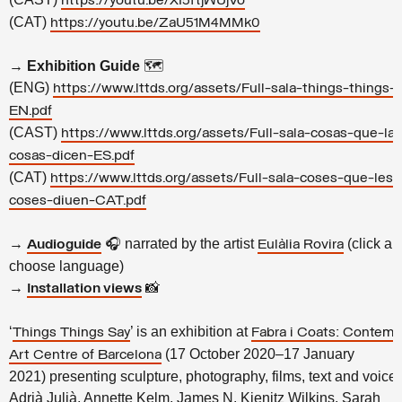
https://youtu.be/XI5ftjWUjVo
(CAT)
https://youtu.be/ZaU51M4MMk0
→
Exhibition Guide
🗺
(ENG)
https://www.lttds.org/assets/Full-sala-things-things-
EN.pdf
(CAST)
https://www.lttds.org/assets/Full-sala-cosas-que-las
cosas-dicen-ES.pdf
(CAT)
https://www.lttds.org/assets/Full-sala-coses-que-les-
coses-diuen-CAT.pdf
→
🎧 narrated by the artist
(click a
Audioguide
Eulàlia Rovira
choose language)
→
📸
Installation views
‘
’ is a
n exhibition at
Things Things Say
Fabra i Coats: Contemp
(17 October 2020–17 January
Art Centre of Barcelona
2021) presenting sculpture, photography, films, text and voice
Adrià Julià, Annette Kelm, James N. Kienitz Wilkins, Sarah