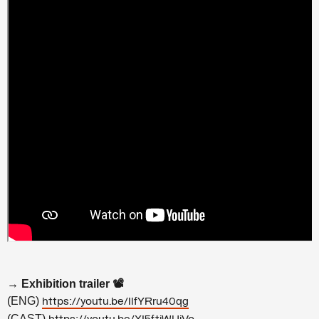
→ Exhibition trailer 📽
(ENG)
https://youtu.be/IlfYRru40qg
(CAST)