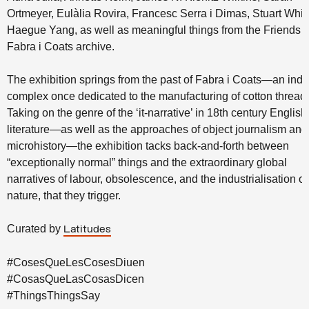
Ortmeyer, Eulàlia Rovira, Francesc Serra i Dimas, Stuart Whi
Haegue Yang, as well as meaningful things from the Friends o
Fabra i Coats archive.
The exhibition springs from the past of Fabra i Coats—an indus
complex once dedicated to the manufacturing of cotton thread.
Taking on the genre of the ‘it-narrative’ in 18th century English
literature—as well as the approaches of object journalism and
microhistory—the exhibition tacks back-and-forth between
“exceptionally normal” things and the extraordinary global
narratives of labour, obsolescence, and the industrialisation of
nature, that they trigger.
Curated by
Latitudes
#CosesQueLesCosesDiuen
#CosasQueLasCosasDicen
#ThingsThingsSay