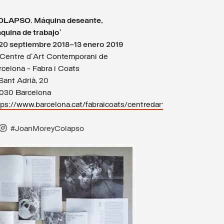
OLAPSO. Máquina deseante,
quina de trabajo’
20 septiembre 2018–13 enero 2019
entre d’Art Contemporani de
rcelona - Fabra i Coats
Sant Adrià, 20
030 Barcelona
tps://www.barcelona.cat/fabraicoats/centredart
#JoanMoreyColapso