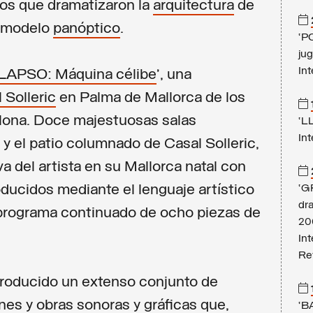
os que dramatizaron la
arquitectura
de
l modelo
panóptico
.
‘P
ju
In
APSO: Máquina célibe
’, una
 Solleric
en Palma de Mallorca de los
elona. Doce majestuosas salas
‘L
Int
 y el patio columnado de Casal Solleric,
a del artista en su Mallorca natal con
ducidos mediante el lenguaje artístico
‘G
dra
 programa continuado de ocho piezas de
20
Int
Re
producido un extenso conjunto de
nes y obras sonoras y gráficas que,
‘B