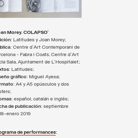
oan Morey. COLAPSO’
ición
: Latitudes y Joan Morey;
blica
: Centre d’Art Contemporani de
rcelona - Fabra i Coats, Centre d’Art
cla Sala, Ajuntament de L’Hospitalet;
xtos
: Latitudes;
seño gráfico
: Miguel Ayesa;
rmato
: A4 y A5 opúsculos y dos
sters;
iomas
: español, catalán e inglés;
cha de publicación
: septiembre
18–enero 2019
ograma de performances
: