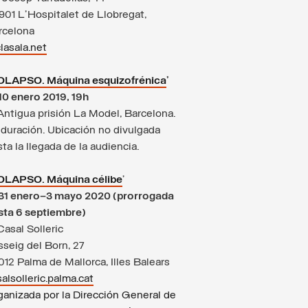
901 L'Hospitalet de Llobregat,
rcelona
lasala.net
OLAPSO
. Máquina esquizofrénica
’
10 enero 2019, 19h
Antigua prisión La Model, Barcelona.
 duración. Ubicación no divulgada
ta la llegada de la audiencia.
LAPSO. Máquina célibe
’
31 enero–3 mayo 2020 (prorrogada
sta 6 septiembre)
Casal Solleric
sseig del Born, 27
012 Palma de Mallorca, Illes Balears
alsolleric.palma.cat
ganizada por la Dirección General de