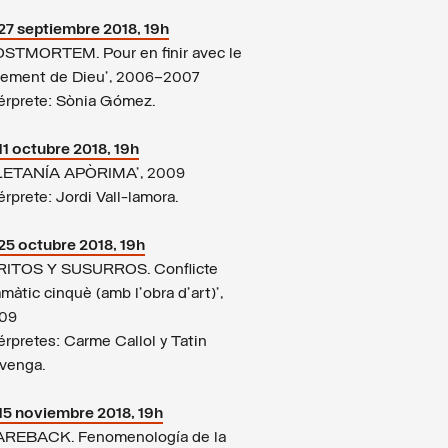
27 septiembre 2018, 19h
OSTMORTEM. Pour en finir avec le
gement de Dieu’, 2006–2007
térprete: Sònia Gómez.
11 octubre 2018, 19h
LETANÍA APÒRIMA’, 2009
érprete: Jordi Vall-lamora.
25 octubre 2018, 19h
RITOS Y SUSURROS. Conflicte
màtic cinquè (amb l’obra d’art)’,
09
érpretes: Carme Callol y Tatin
venga.
15 noviembre 2018, 19h
AREBACK. Fenomenología de la