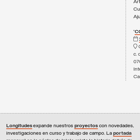
Ar
Cul
Aj
‘
CO
c. 
07
In
Ca
Longitudes
expande nuestros
proyectos
con novedades,
investigaciones en curso y trabajo de campo. La
portada