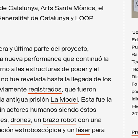
de Catalunya, Arts Santa Mònica, el
Generalitat de Catalunya y LOOP
‘J
Ed
Pu
rcera y última parte del proyecto,
Ba
una nueva performance
que continuó la
Te
orno a las estructuras de poder y el
Te
Di
no fue revelada hasta la llegada de los
Fo
reviamente
registrados
, que fueron
po
a antigua prisión
La Model
. Esta fue la
Id
Fe
in actores humanos siendo éstos
20
ces,
drones
, un
brazo robot
con una
nación estroboscópica y un
láser
para
Pr