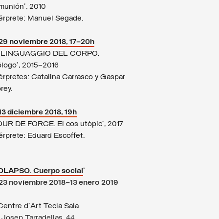
munión’, 2010
térprete: Manuel Segade.
29 noviembre 2018, 17–20h
L LINGUAGGIO DEL CORPO.
ólogo’, 2015–2016
térpretes: Catalina Carrasco y Gaspar
rey.
13 diciembre 2018, 19h
OUR DE FORCE. El cos utòpic’, 2017
érprete: Eduard Escoffet.
OLAPSO
. Cuerpo social
’
23 noviembre 2018–13 enero 2019
entre d’Art Tecla Sala
 Josep Tarradellas, 44