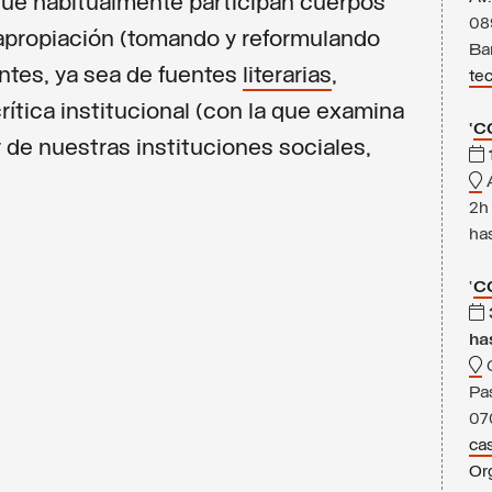
 que habitualmente participan cuerpos
08
 apropiación (tomando y reformulando
Ba
entes, ya sea de fuentes
literarias
,
tec
crítica institucional (con la que examina
‘
C
r de nuestras instituciones sociales,
2h
has
‘
CO
ha
Pa
07
cas
Or