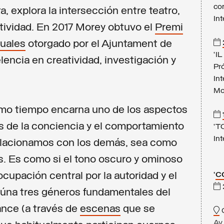
co
, explora la intersección entre teatro,
In
jetividad. En 2017 Morey obtuvo el
Premi
suales
otorgado por el Ajuntament de
‘I
encia en creatividad, investigación y
Pr
In
Mo
ismo tiempo encarna uno de los aspectos
 de la conciencia y el comportamiento
‘T
Int
elacionamos con los demás, sea como
. Es como si el tono oscuro y ominoso
cupación central por la autoridad y el
‘
C
 aúna tres géneros fundamentales del
ance (a través de
escenas
que se
C
Av.