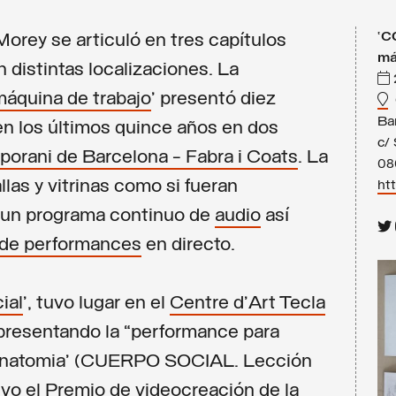
‘
C
orey se articuló en tres capítulos
má
distintas localizaciones. La
áquina de trabajo
’ presentó diez
C
Ba
 en los últimos quince años en dos
c/ 
orani de Barcelona - Fabra i Coats
. La
08
las y vitrinas como si fueran
ht
gó un programa continuo de
audio
así
 de performances
en directo.
ial
’, tuvo lugar en el
Centre d’Art Tecla
 presentando la “performance para
'anatomia’ (CUERPO SOCIAL. Lección
vo el Premio de videocreación de la