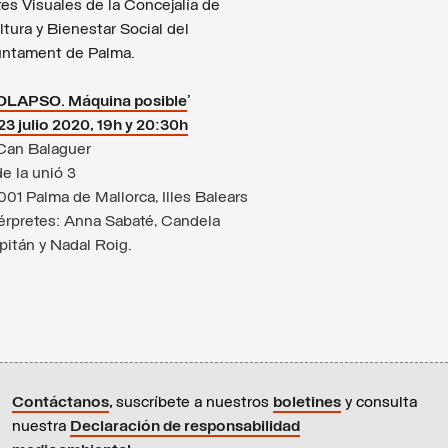
tes Visuales de la Concejalía de
tura y Bienestar Social del
untament de Palma.
LAPSO. Máquina posible
’
23 julio 2020, 19h y 20:30h
Can Balaguer
de la unió 3
001 Palma de Mallorca, Illes Balears
térpretes: Anna Sabaté, Candela
pitán y Nadal Roig.
Contáctanos
,
suscríbete a nuestros
boletines
y consulta
nuestra
Declaración de responsabilidad