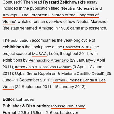
Confused? Then read
Ryszard Żelichowski
's essay
included in the publication titled "
Neutral Moresnet and
Amikejo – The Forgotten Children of the Congress of
" which offers an overview of how Neutral Moresnet
Vienna
(the state 'renamed' Amikejo in 1908) came into existence.
The
accompanies the year-long cycle of
publication
exhibitions
that took place at the
, the
Laboratorio 987
project space of
, León, thoughout 2011, with
MUSAC
exhibitions by
(29 January–3 April
Pennacchio Argentato
2011);
(9 April–12 June
Iratxe Jaio & Klaas van Gorkum
2011);
(25
Uqbar (Irene Kopelman & Mariana Castillo Deball)
June–11 September 2011);
Fermín Jiménez Landa & Lee
(24 September 2011–15 January 2012).
Welch
Editor
:
Latitudes
Publisher & Distribution
:
Mousse Publishing
Format
: 22.5 x 15.5cm, 216 pp, hardcover