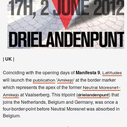
| UK |
Coinciding with the opening days of
Manifesta 9
,
Latitudes
will launch the
'
' at the border marker
publication
Amikejo
which represents the apex of the former
Neutral Moresnet-
at Vaalserberg. This tripoint (
) that
Amikejo
drielandenpunt
joins the Netherlands, Belgium and Germany, was once a
four-border-point before Neutral Moresnet was absorbed in
Belgium.