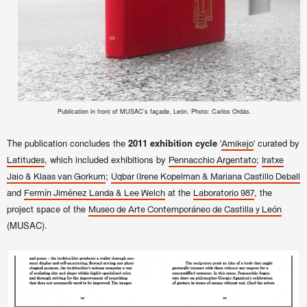
Publication in front of MUSAC's façade, León. Photo: Carlos Ordás.
The publication concludes the
2011 exhibition cycle
'
' curated by
Amikejo
, which included exhibitions by
;
Latitudes
Pennacchio Argentato
Iratxe
;
Jaio & Klaas van Gorkum
Uqbar (Irene Kopelman & Mariana Castillo Deball
and
at the
, the
Fermín Jiménez Landa & Lee Welch
Laboratorio 987
project space of the
Museo de Arte Contemporáneo de Castilla y León
(MUSAC).