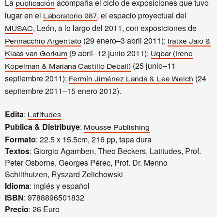
La
acompaña el ciclo de exposiciones que tuvo
publicación
lugar en el
, el espacio proyectual del
Laboratorio 987
, León, a lo largo del 2011, con exposiciones de
MUSAC
(29 enero–3 abril 2011);
Pennacchio Argentato
Iratxe Jaio &
(9 abril–12 junio 2011);
Klaas van Gorkum
Uqbar (Irene
(25 junio–11
Kopelman & Mariana Castillo Deball)
septiembre 2011);
(24
Fermín Jiménez Landa & Lee Welch
septiembre 2011–15 enero 2012).
Edita
:
Latitudes
Publica & Distribuye
:
Mousse Publishing
Formato
: 22.5 x 15.5cm, 216 pp, tapa dura
Textos
: Giorgio Agamben, Theo Beckers, Latitudes, Prof.
Peter Osborne, Georges Pérec, Prof. Dr. Menno
Schilthuizen, Ryszard Zelichowski
Idioma
: inglés y español
ISBN
: 9788896501832
Precio
: 26 Euro