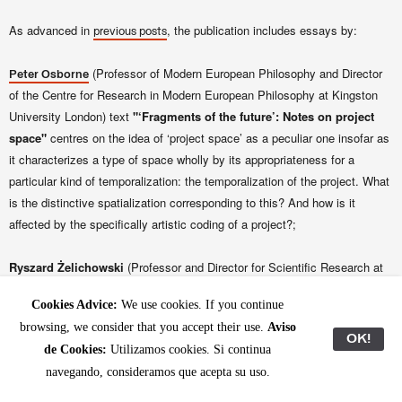
As advanced in
, the publication includes essays by:
previous posts
(Professor of Modern European Philosophy and Director
Peter Osborne
of the Centre for Research in Modern European Philosophy at Kingston
University London) text
"‘Fragments of the future’: Notes on project
space
"
centres on the idea of ‘project space’ as a peculiar one insofar as
it characterizes a type of space wholly by its appropriateness for a
particular kind of temporalization: the temporalization of the project. What
is the distinctive spatialization corresponding to this? And how is it
affected by the specifically artistic coding of a project?;
Ryszard Żelichowski
(Professor and Director for Scientific Research at
the Institute of Political Studies of the Polish Academy of Sciences) text
Cookies Advice:
We use cookies. If you continue
"Neutral Moresnet and Amikejo – The Forgotten Children of the
browsing, we consider that you accept their use.
Aviso
Congress of Vienna"
offers an overview of how Neutral Moresnet (the
OK!
de Cookies:
Utilizamos cookies. Si continua
state 'renamed' Amikejo in 1908) came into existence;
navegando, consideramos que acepta su uso.