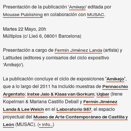
Presentación de la publicación '
' editada por
Amikejo
en colaboración con
.
Mousse Publishing
MUSAC
Martes 22 Mayo, 20h
Múltiplos (c/ Lleó 6, 08001 Barcelona)
Presentación a cargo de
(artista) y
Fermín Jiménez Landa
Latitudes (editores y comisarios del ciclo expositivo
'Amikejo').
La publicación concluye el ciclo de exposiciones
'
'
,
Amikejo
que a lo largo del 2011 ha incluído muestras de
Pennacchio
;
;
(Irene
Argentato
Iratxe Jaio & Klaas van Gorkum
Uqbar
Kopelman & Mariana Castillo Deball y
Fermín Jiménez
en el
, el espacio
Landa & Lee Welch
Laboratorio 987
proyectual del
Museo de Arte Contemporáneo de Castilla y
(MUSAC). (
)
León
+ info...