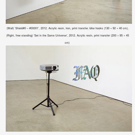
(Wall) 'Shield#0 – #00001', 2012. Acrylic resin, iron, print transfer, bike hooks (130 × 92 × 40 cm),
(Right, free standing)
'Set in the Same Universe', 2012. Acrylic resin, print transfer (200 × 95 × 45
cm)