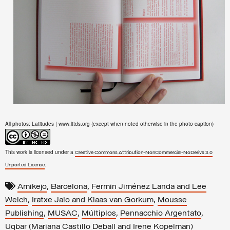
All photos: Latitudes | www.lttds.org (except when noted otherwise in the photo caption)
This work is licensed under a
Creative Commons Attribution-NonCommercial-NoDerivs 3.0
.
Unported License
,
,
Amikejo
Barcelona
Fermin Jiménez Landa and Lee
,
,
Welch
Iratxe Jaio and Klaas van Gorkum
Mousse
,
,
,
,
Publishing
MUSAC
Múltiplos
Pennacchio Argentato
Uqbar (Mariana Castillo Deball and Irene Kopelman)