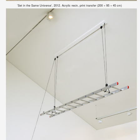
'Set in the Same Universe', 2012. Acrylic resin, print transfer (200 × 95 × 45 cm)