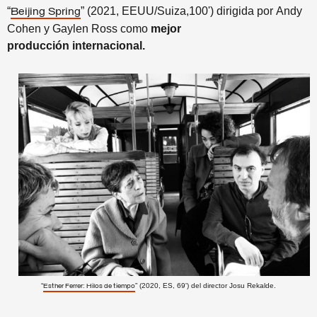
“
” (2021,
EEUU/Suiza,100') dirigida por Andy
Beijing Spring
Cohen y Gaylen Ross
como
mejor
producción
internacional.
“
”
(2020, ES, 69') del director Josu Rekalde.
Esther Ferrer: Hilos de tiempo