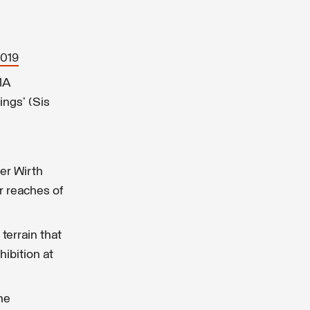
019
UMA
ings’ (Sis
er Wirth
r reaches of
terrain that
ibition at
he