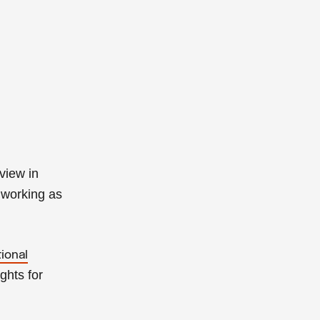
view in
 working as
tional
ghts for