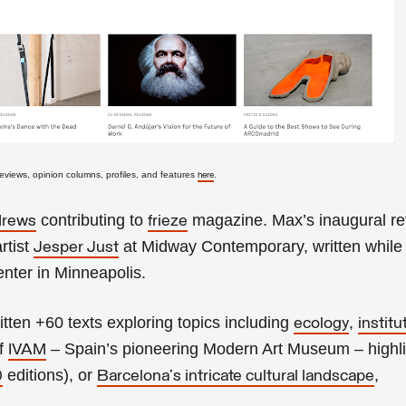
eviews, opinion columns, profiles, and features
.
here
contributing to
magazine.
Max’s inaugural re
drews
frieze
rtist
at Midway Contemporary, written while
Jesper Just
enter in Minneapolis.
tten +60 texts exploring topics including
,
ecology
institu
of
– Spain’s pioneering Modern Art Museum – highli
IVAM
editions), or
,
0
Barcelona's intricate cultural landscape