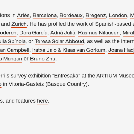
ions in
,
,
,
,
,
Arlès
Barcelona
Bordeaux
Bregenz
London
M
, and
. He has profiled the work of Spanish-based a
Zurich
,
,
,
,
oderch
Dora García
Adrià Julià
Rasmus Nilausen
Mira
, or
, as well as the inter
ulia Spínola
Teresa Solar Abboud
,
,
an Campbell
Iratxe Jaio & Klaas van Gorkum
Joana Had
or
.
as Mangan
Bruno Zhu
i’s survey exhibition “
Entresaka
” at the
ARTIUM Museo
o
in Vitoria-Gasteiz (Basque Country).
es, and features
here
.