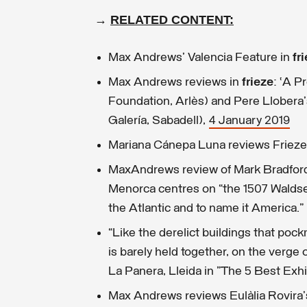
→
RELATED CONTENT:
Max Andrews' Valencia Feature in
fr
Max Andrews reviews in
frieze
: ‘A P
Foundation, Arlès) and Pere Llobera's
Galería, Sabadell),
4 January 2019
Mariana Cánepa Luna reviews Frieze
MaxAndrews review of Mark Bradford's
Menorca centres on “the 1507 Waldseem
the Atlantic and to name it America.”
“Like the derelict buildings that poc
is barely held together, on the verg
La Panera, Lleida in "The 5 Best Exh
Max Andrews reviews Eulàlia Rovira'