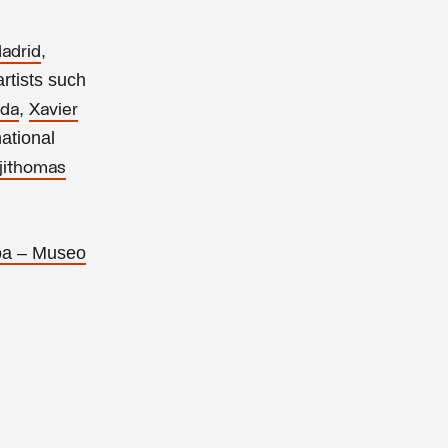
,
adrid
rtists such
,
lda
Xavier
national
jithomas
a – Museo