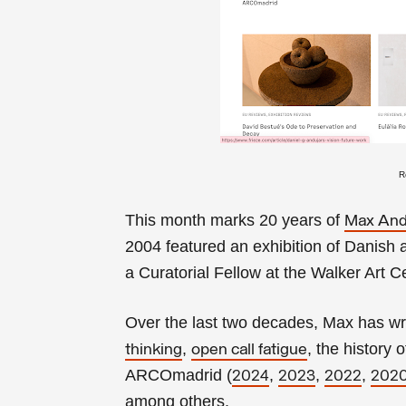
R
This month marks
20 years of
Max An
2004 featured an exhibition of Danish a
a Curatorial Fellow at the Walker Art C
Over the last two decades, Max has wri
,
, the history 
thinking
open call fatigue
ARCOmadrid (
,
,
,
2024
2023
2022
202
among others.