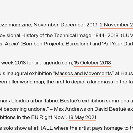
ieze
magazine, November-December 2019,
2 November 2
rovisional History of the Technical Image, 1844–2018’ (L
 ‘Acció’ (Bombon Projects, Barcelona) and ‘Kill Your Darl
 week 2018 for art-agenda.com,
15 October 2018
 inaugural exhibition “
Masses and Movements
” at Haus
üller world map, the first to depict a landmass in the fa
kmark Lleida’s urban fabric, Bestué’s exhibition summons a 
e of becoming undone.” – Max Andrews on David Bestué exh
ibitions in the EU Right Now",
19 May 2021
s solo show at etHALL where the artist pays homage to t