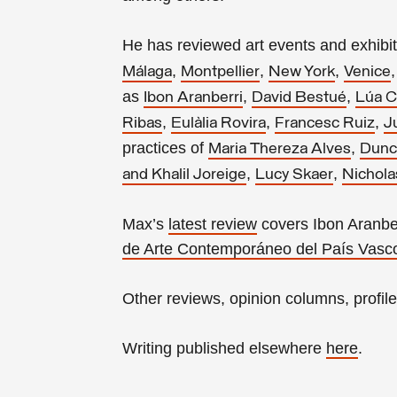
He has reviewed art events and exhibit
,
,
,
Málaga
Montpellier
New York
Venice
as
,
,
Ibon Aranberri
David Bestué
Lúa C
,
,
,
Ribas
Eulàlia Rovira
Francesc Ruiz
J
practices of
,
Maria Thereza Alves
Dunc
,
,
and Khalil Joreige
Lucy Skaer
Nichol
Max’s
latest review
covers Ibon Aranberr
de Arte Contemporáneo del País Vasc
Other reviews, opinion columns, profil
Writing published elsewhere
here
.