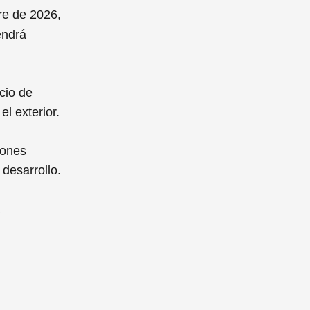
re de 2026,
endrá
cio de
el exterior.
iones
 desarrollo.