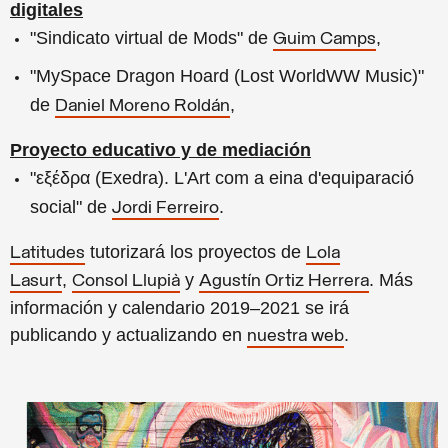
digitales
"Sindicato virtual de Mods" de
,
Guim Camps
"MySpace Dragon Hoard (Lost WorldWW Music)"
de
,
Daniel Moreno Roldán
Proyecto
educativo y de mediación
"εξέδρα (Exedra). L'Art com a eina d'equiparació
social" de
.
Jordi Ferreiro
tutorizará los proyectos de
Latitudes
Lola
,
y
. Más
Lasurt
Consol Llupià
Agustín Ortiz Herrera
información y calendario 2019–2021 se irá
publicando y actualizando en
.
nuestra web