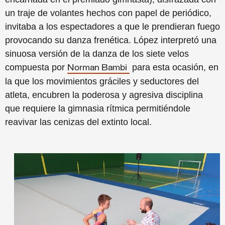
un traje de volantes hechos con papel de periódico,
invitaba a los espectadores a que le prendieran fuego
provocando su danza frenética.
L
ópez interpretó
una
sinuosa versión de la danza de los siete velos
compuest
a p
or
para esta
ocasi
ón
, en
Norman Bambi
la que los movimientos gráciles y seductores del
atleta, encubren la poderosa y agresiva disciplina
que requiere la gimnasia rítmica
permit
i
éndole
reavivar
las cenizas del extinto local.