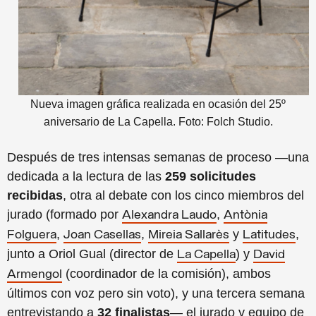
Nueva imagen gráfica realizada en ocasión del 25º
aniversario de La Capella. Foto: Folch Studio.
Después de tres intensas semanas de proceso —una
dedicada a la lectura de las
259 solicitudes
recibidas
, otra al debate con los cinco miembros del
jurado (formado por
,
Alexandra Laudo
Antònia
,
,
y
,
Folguera
Joan Casellas
Mireia Sallarès
Latitudes
junto a Oriol Gual (director de
) y
La Capella
David
(coordinador de la comisión), ambos
Armengol
últimos con voz pero sin voto), y una tercera semana
entrevistando a
32 finalistas
— el jurado y equipo de