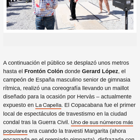
A continuación el públ
ico
se desp
lazó
unos metros
hast
a el
F
rontón Col
ón
donde
Gerard López
, el
campeón de España masculino senior de gimnasia
rítmica, reali
zó
una coreografía llevando
un ma
illot
diseñado para la ocasión por Hervàs
– actualmente
e
xpuesto en
. El Copacabana fue el primer
La Capella
local de espectáculos de travestismo en la ciudad
condal tras la Guerra Civil.
Uno de sus números más
era cuando la travesti Margarita (ahora
populares
encarnada en el premiado gimnasta), disfrazada con