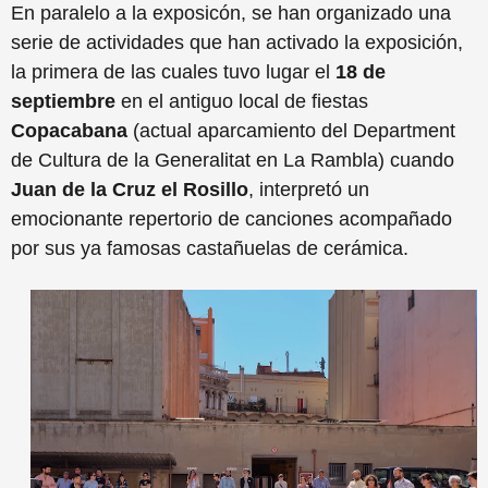
E
n p
aralelo a la exposicón, se han organizado una
serie de actividades que han activado la exposición,
la primera de las cuales tuvo lugar el
18 de
septiembre
en el antiguo local de fiestas
Copacabana
(actual aparcamiento del Department
de Cultura de la Generalitat en La Rambla
)
cuando
Juan de la Cruz el Rosillo
, interpretó un
emocionante repertorio de
can
ciones
ac
ompañado
por
su
s ya famosas castañuelas de cer
á
mica
.