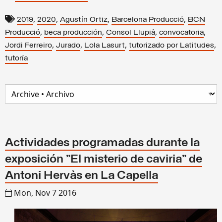
,
,
,
,
2019
2020
Agustín Ortiz
Barcelona Producció
BCN
,
,
,
,
Producció
beca producción
Consol Llupià
convocatoria
,
,
,
,
Jordi Ferreiro
Jurado
Lola Lasurt
tutorizado por Latitudes
tutoría
Actividades programadas durante la
exposición "El misterio de caviria" de
Antoni Hervàs en La Capella
Mon, Nov 7 2016