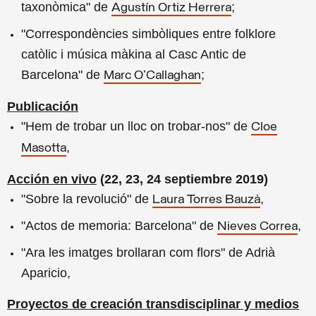
taxonòmica" de
;
Agustín Ortiz Herrera
"Correspondències simbòliques entre folklore
catòlic i música màkina al Casc Antic de
Barcelona" de
;
Marc O'Callaghan
Publicación
"Hem de trobar un lloc on trobar-nos" de
Cloe
,
Masotta
Acción en vivo
(
22, 23, 24 septiembre 2019)
"Sobre la revolució" de
,
Laura Torres Bauzà
"Actos de memoria: Barcelona" de
,
Nieves Correa
"Ara les imatges brollaran com flors" de Adrià
Aparicio,
Proyectos de creación transdisciplinar y medios